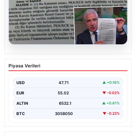
05.08.2026
Süreç yasası teklifi tamamlandı. İşte
Piyasa Verileri
madde madde kanun teklifi ve
gerekçelerinin tam metni
USD
47.71
▲ +0.16%
EUR
55.02
▼ -0.02%
ALTIN
6532.1
▲ +0.61%
BTC
3058050
▼ -0.22%