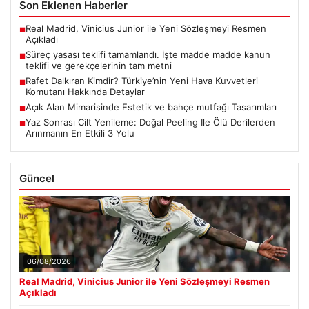
Son Eklenen Haberler
Real Madrid, Vinicius Junior ile Yeni Sözleşmeyi Resmen
■
Açıkladı
Süreç yasası teklifi tamamlandı. İşte madde madde kanun
■
teklifi ve gerekçelerinin tam metni
Rafet Dalkıran Kimdir? Türkiye’nin Yeni Hava Kuvvetleri
■
Komutanı Hakkında Detaylar
Açık Alan Mimarisinde Estetik ve bahçe mutfağı Tasarımları
■
Yaz Sonrası Cilt Yenileme: Doğal Peeling Ile Ölü Derilerden
■
Arınmanın En Etkili 3 Yolu
Güncel
06/08/2026
Real Madrid, Vinicius Junior ile Yeni Sözleşmeyi Resmen
Açıkladı