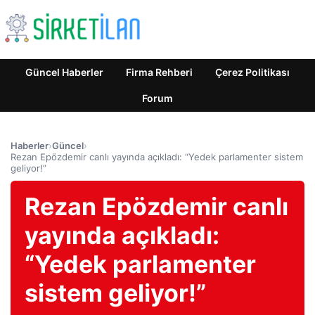
Güncel Haberler
Firma Rehberi
Çerez Politikası
Forum
Haberler
›
Güncel
›
Rezan Epözdemir canlı yayında açıkladı: “Yedek parlamenter sistem
geliyor!”
Rezan Epözdemir canlı
yayında açıkladı:
“Yedek parlamenter
sistem geliyor!”