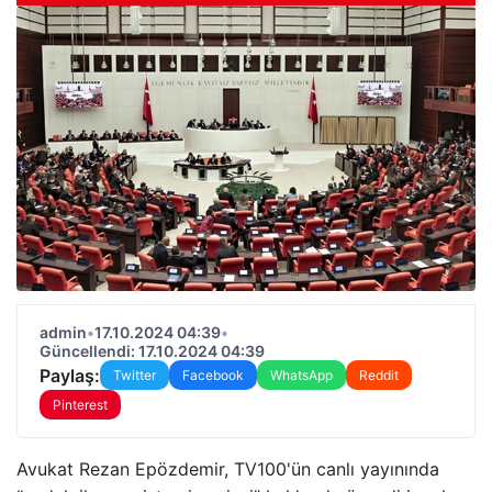
admin
•
17.10.2024 04:39
•
Güncellendi: 17.10.2024 04:39
Paylaş:
Twitter
Facebook
WhatsApp
Reddit
Pinterest
Avukat Rezan Epözdemir, TV100'ün canlı yayınında