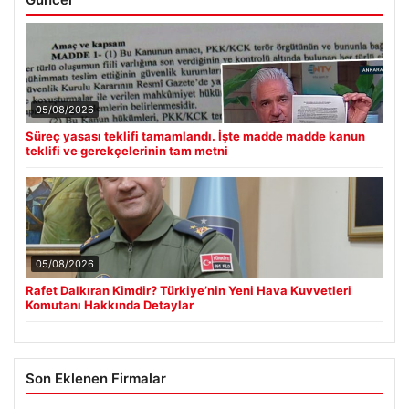
05/08/2026
Süreç yasası teklifi tamamlandı. İşte madde madde kanun
teklifi ve gerekçelerinin tam metni
05/08/2026
Rafet Dalkıran Kimdir? Türkiye’nin Yeni Hava Kuvvetleri
Komutanı Hakkında Detaylar
Son Eklenen Firmalar