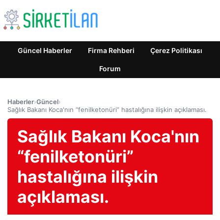
Güncel Haberler
Firma Rehberi
Çerez Politikası
Forum
Haberler
›
Güncel
›
Sağlık Bakanı Koca'nın “fenilketonüri” hastalığına ilişkin açıklaması.
Sağlık Bakanı Koca'nın
“fenilketonüri”
hastalığına ilişkin
açıklaması.