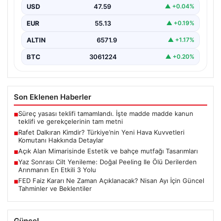
USD
47.59
▲ +0.04%
Türkiye’nin askeri yönetiminde önemli bir yere sahip
olan Rafet Dalkıran, son günlerde gerçekleştirilen
EUR
55.13
▲ +0.19%
Yüksek…
ALTIN
6571.9
▲ +1.17%
BTC
3061224
▲ +0.20%
Son Eklenen Haberler
Süreç yasası teklifi tamamlandı. İşte madde madde kanun
■
teklifi ve gerekçelerinin tam metni
Rafet Dalkıran Kimdir? Türkiye’nin Yeni Hava Kuvvetleri
■
Komutanı Hakkında Detaylar
Açık Alan Mimarisinde Estetik ve bahçe mutfağı Tasarımları
■
Yaz Sonrası Cilt Yenileme: Doğal Peeling Ile Ölü Derilerden
■
Arınmanın En Etkili 3 Yolu
FED Faiz Kararı Ne Zaman Açıklanacak? Nisan Ayı İçin Güncel
■
Tahminler ve Beklentiler
Güncel