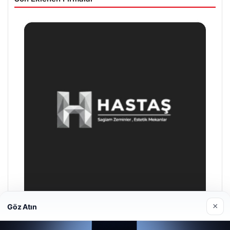
×
Göz Atın
Hastaş Beton