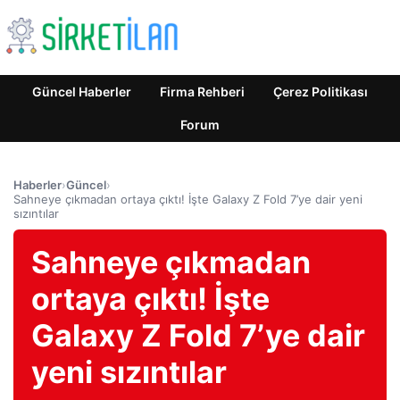
Güncel Haberler
Firma Rehberi
Çerez Politikası
Forum
Haberler
›
Güncel
›
Sahneye çıkmadan ortaya çıktı! İşte Galaxy Z Fold 7’ye dair yeni
sızıntılar
Sahneye çıkmadan
ortaya çıktı! İşte
Galaxy Z Fold 7’ye dair
yeni sızıntılar