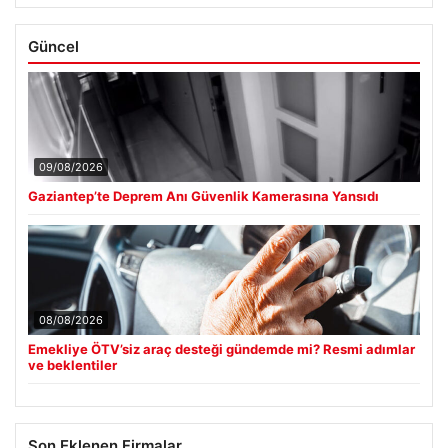
Güncel
09/08/2026
Gaziantep’te Deprem Anı Güvenlik Kamerasına Yansıdı
08/08/2026
Emekliye ÖTV’siz araç desteği gündemde mi? Resmi adımlar
ve beklentiler
Son Eklenen Firmalar