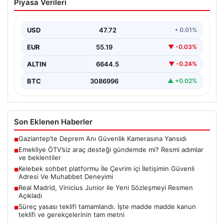
Piyasa Verileri
gündemde mi? Resmi adımlar ve
beklentiler
USD
47.72
• 0.01%
Son zamanlarda sosyal medyada ve çeşitli haber
platformlarında, emeklilere yönelik ÖTV muafiyetli araç
EUR
55.19
▼ -0.03%
imkanlarının…
ALTIN
6644.5
▼ -0.24%
BTC
3086996
▲ +0.02%
Son Eklenen Haberler
Gaziantep’te Deprem Anı Güvenlik Kamerasına Yansıdı
■
Emekliye ÖTV’siz araç desteği gündemde mi? Resmi adımlar
■
ve beklentiler
Kelebek sohbet platformu İle Çevrim içi İletişimin Güvenli
■
Adresi Ve Muhabbet Deneyimi
Real Madrid, Vinicius Junior ile Yeni Sözleşmeyi Resmen
■
Açıkladı
Süreç yasası teklifi tamamlandı. İşte madde madde kanun
■
teklifi ve gerekçelerinin tam metni