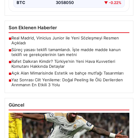
BTC
3058050
▼ -0.22%
Son Eklenen Haberler
Real Madrid, Vinicius Junior ile Yeni Sözleşmeyi Resmen
■
Açıkladı
Süreç yasası teklifi tamamlandı. İşte madde madde kanun
■
teklifi ve gerekçelerinin tam metni
Rafet Dalkıran Kimdir? Türkiye’nin Yeni Hava Kuvvetleri
■
Komutanı Hakkında Detaylar
Açık Alan Mimarisinde Estetik ve bahçe mutfağı Tasarımları
■
Yaz Sonrası Cilt Yenileme: Doğal Peeling Ile Ölü Derilerden
■
Arınmanın En Etkili 3 Yolu
Güncel