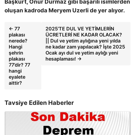
Başkurt, Onur Durmaz gibi başarılı isimlerden
oluşan kadroda Meryem Uzerli de yer alıyor.
← 77
2025’TE DUL VE YETİMLERİN
plakası
ÜCRETLERİ NE KADAR OLACAK?
nerede?
|| Dul ve yetim aylığına yeni yılda
Hangi
ne kadar zam yapılacak? İşte 2025
şehrin
Ocak ayı dul ve yetim aylığı yeni
plakası
hesaplaması! →
77’dir? 77
hangi
eyalete
aittir?
Tavsiye Edilen Haberler