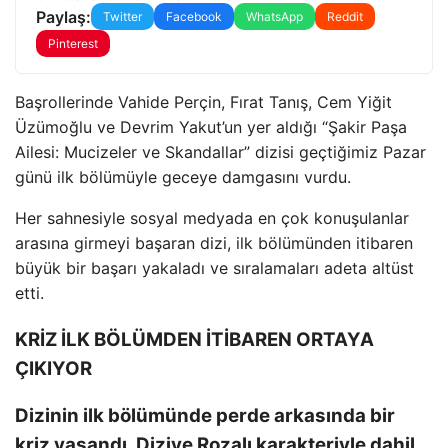
Paylaş:
Twitter
Facebook
WhatsApp
Reddit
Pinterest
Başrollerinde Vahide Perçin, Fırat Tanış, Cem Yiğit
Üzümoğlu ve Devrim Yakut’un yer aldığı “Şakir Paşa
Ailesi: Mucizeler ve Skandallar” dizisi geçtiğimiz Pazar
günü ilk bölümüyle geceye damgasını vurdu.
Her sahnesiyle sosyal medyada en çok konuşulanlar
arasına girmeyi başaran dizi, ilk bölümünden itibaren
büyük bir başarı yakaladı ve sıralamaları adeta altüst
etti.
KRİZ İLK BÖLÜMDEN İTİBAREN ORTAYA
ÇIKIYOR
Dizinin ilk bölümünde perde arkasında bir
kriz yaşandı. Diziye Rozalı karakteriyle dahil