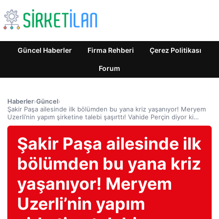
Güncel Haberler
Firma Rehberi
Çerez Politikası
Forum
Haberler
›
Güncel
›
Şakir Paşa ailesinde ilk bölümden bu yana kriz yaşanıyor! Meryem
Uzerli’nin yapım şirketine talebi şaşırttı! Vahide Perçin diyor ki…
Şakir Paşa ailesinde ilk
bölümden bu yana kriz
yaşanıyor! Meryem
Uzerli’nin yapım