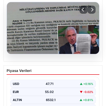
05.08.2026
Süreç yasası teklifi tamamlandı. İşte
Piyasa Verileri
madde madde kanun teklifi ve
gerekçelerinin tam metni
USD
47.71
▲ +0.16%
EUR
55.02
▼ -0.02%
ALTIN
6532.1
▲ +0.61%