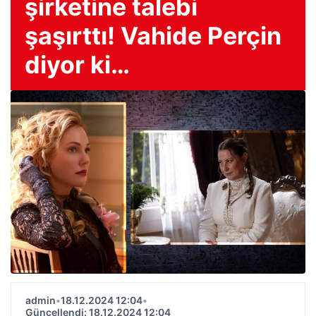
şirketine talebi
şaşırttı! Vahide Perçin
diyor ki…
admin
•
18.12.2024 12:04
•
Güncellendi: 18.12.2024 12:04