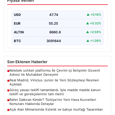
Piyasa Verileri
Sözleşmeyi Resmen Açıkladı
İspanyol futbolunun dev kulübü Real Madrid, uzun
süredir konuşulan ve merakla beklenen gelişmeyle
USD
47.74
▲ +0.18%
ilgili…
EUR
55.25
▲ +0.32%
ALTIN
6660.6
▲ +2.59%
BTC
3091644
▲ +1.09%
Son Eklenen Haberler
Kelebek sohbet platformu İle Çevrim içi İletişimin Güvenli
■
Adresi Ve Muhabbet Deneyimi
Real Madrid, Vinicius Junior ile Yeni Sözleşmeyi Resmen
■
Açıkladı
Süreç yasası teklifi tamamlandı. İşte madde madde kanun
■
teklifi ve gerekçelerinin tam metni
Rafet Dalkıran Kimdir? Türkiye’nin Yeni Hava Kuvvetleri
■
Komutanı Hakkında Detaylar
Açık Alan Mimarisinde Estetik ve bahçe mutfağı Tasarımları
■