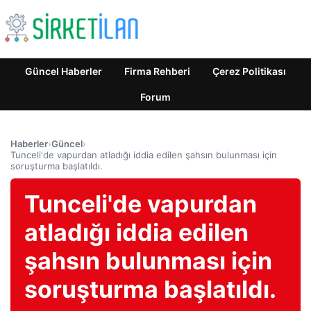
Güncel Haberler
Firma Rehberi
Çerez Politikası
Forum
Haberler
›
Güncel
›
Tunceli'de vapurdan atladığı iddia edilen şahsın bulunması için
soruşturma başlatıldı.
Tunceli'de vapurdan
atladığı iddia edilen
şahsın bulunması için
soruşturma başlatıldı.