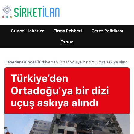
Güncel Haberler
Firma Rehberi
Çerez Politikası
Forum
Haberler
›
Güncel
›
Türkiye’den Ortadoğu’ya bir dizi uçuş askıya alındı
Türkiye’den
Ortadoğu’ya bir dizi
uçuş askıya alındı