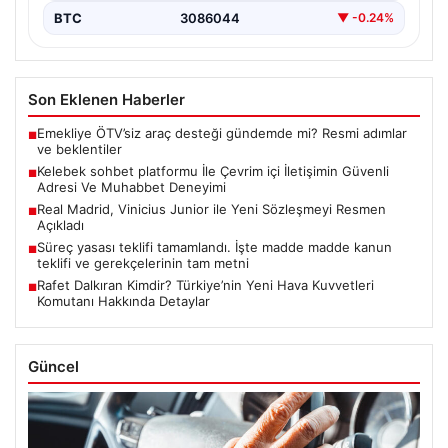
BTC
3086044
▼ -0.24%
Son Eklenen Haberler
Emekliye ÖTV’siz araç desteği gündemde mi? Resmi adımlar
■
ve beklentiler
Kelebek sohbet platformu İle Çevrim içi İletişimin Güvenli
■
Adresi Ve Muhabbet Deneyimi
Real Madrid, Vinicius Junior ile Yeni Sözleşmeyi Resmen
■
Açıkladı
Süreç yasası teklifi tamamlandı. İşte madde madde kanun
■
teklifi ve gerekçelerinin tam metni
Rafet Dalkıran Kimdir? Türkiye’nin Yeni Hava Kuvvetleri
■
Komutanı Hakkında Detaylar
Güncel