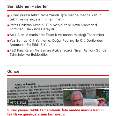
Son Eklenen Haberler
Süreç yasası teklifi tamamlandı. İşte madde madde kanun
■
teklifi ve gerekçelerinin tam metni
Rafet Dalkıran Kimdir? Türkiye’nin Yeni Hava Kuvvetleri
■
Komutanı Hakkında Detaylar
Açık Alan Mimarisinde Estetik ve bahçe mutfağı Tasarımları
■
Yaz Sonrası Cilt Yenileme: Doğal Peeling Ile Ölü Derilerden
■
Arınmanın En Etkili 3 Yolu
FED Faiz Kararı Ne Zaman Açıklanacak? Nisan Ayı İçin Güncel
■
Tahminler ve Beklentiler
Güncel
05/08/2026
Süreç yasası teklifi tamamlandı. İşte madde madde kanun
teklifi ve gerekçelerinin tam metni