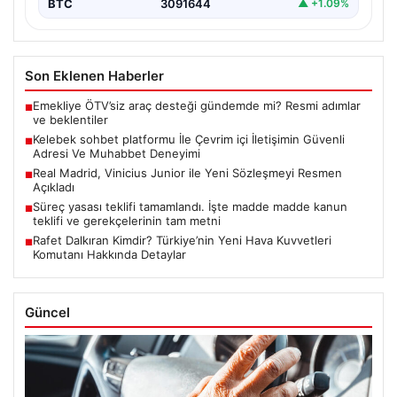
BTC
3091644
▲ +1.09%
Son Eklenen Haberler
Emekliye ÖTV’siz araç desteği gündemde mi? Resmi adımlar
■
ve beklentiler
Kelebek sohbet platformu İle Çevrim içi İletişimin Güvenli
■
Adresi Ve Muhabbet Deneyimi
Real Madrid, Vinicius Junior ile Yeni Sözleşmeyi Resmen
■
Açıkladı
Süreç yasası teklifi tamamlandı. İşte madde madde kanun
■
teklifi ve gerekçelerinin tam metni
Rafet Dalkıran Kimdir? Türkiye’nin Yeni Hava Kuvvetleri
■
Komutanı Hakkında Detaylar
Güncel