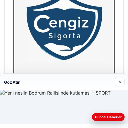
×
Göz Atın
Hastaş Beton
26/05/2026
Web sitemizi nasıl kullandığınızı daha iyi anlayabilmek,
Güncel Haberler
deneyiminizi kişiselleştirmek ve geliştirmek amacıyla çerezler
kullanıyoruz.
Çerez Politikamız