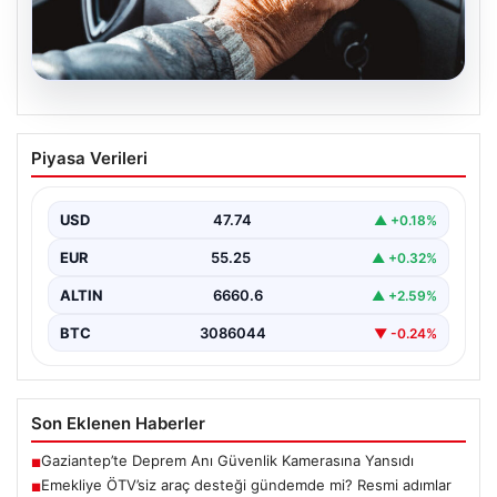
08.08.2026
Emekliye ÖTV’siz araç desteği
Piyasa Verileri
gündemde mi? Resmi adımlar ve
beklentiler
USD
47.74
▲ +0.18%
Son zamanlarda sosyal medyada ve çeşitli haber
platformlarında, emeklilere yönelik ÖTV muafiyetli araç
EUR
55.25
▲ +0.32%
imkanlarının…
ALTIN
6660.6
▲ +2.59%
BTC
3086044
▼ -0.24%
Son Eklenen Haberler
Gaziantep’te Deprem Anı Güvenlik Kamerasına Yansıdı
■
Emekliye ÖTV’siz araç desteği gündemde mi? Resmi adımlar
■