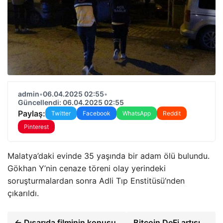
admin
•
06.04.2025 02:55
•
Güncellendi: 06.04.2025 02:55
Paylaş:
Twitter
Facebook
WhatsApp
Reddit
Pinterest
Malatya’daki evinde 35 yaşında bir adam ölü bulundu.
Gökhan Y’nin cenaze töreni olay yerindeki
soruşturmalardan sonra Adli Tıp Enstitüsü’nden
çıkarıldı.
← Dışarıda filminin konusu
Bitcoin DeFi artışı