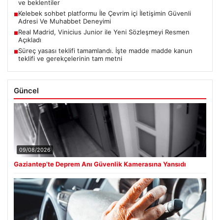
ve beklentiler
Kelebek sohbet platformu İle Çevrim içi İletişimin Güvenli
■
Adresi Ve Muhabbet Deneyimi
Real Madrid, Vinicius Junior ile Yeni Sözleşmeyi Resmen
■
Açıkladı
Süreç yasası teklifi tamamlandı. İşte madde madde kanun
■
teklifi ve gerekçelerinin tam metni
Güncel
09/08/2026
Gaziantep’te Deprem Anı Güvenlik Kamerasına Yansıdı