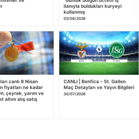
hminler ve
“Günlük dolgun ücretli iş”
er
ilanıyla buldukları kuryeyi
kullanmış
6
02/08/2026
tları canlı 8 Nisan
CANLI | Benfica – St. Gallen
n fiyatları ne kadar
Maç Detayları ve Yayın Bilgileri
m, çeyrek, yarım ve
30/07/2026
 altını alış satış