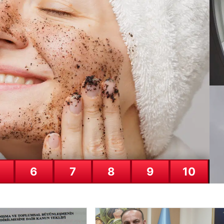
mamlandı. İşte madde madde kanun
etni
Ön
ka
26
6
7
8
9
10
An
si
25