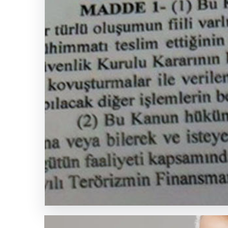
FED
Faiz
Kararı
Ne
Zaman
Açıklanacak?
Nisan
Ayı
İçin
Güncel
Tahminler
ve
Beklentiler
SICAK HABER
GÜNCEL HABERLER
0 YORUM