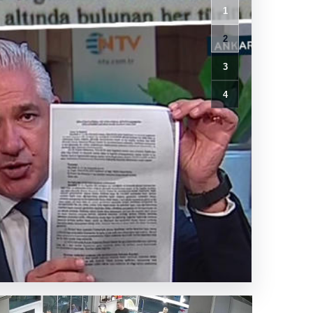
1
2
3
4