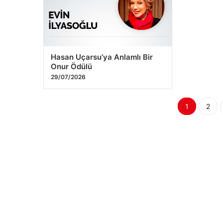
Hasan Uçarsu’ya Anlamlı Bir
Onur Ödülü
29/07/2026
Yazı
1
2
sayfala