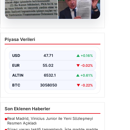
05.08.2026
Süreç yasası teklifi tamamlandı.
Piyasa Verileri
İşte madde madde kanun teklifi
ve gerekçelerinin tam metni
USD
47.71
▲ +0.16%
EUR
55.02
▼ -0.02%
ALTIN
6532.1
▲ +0.61%
BTC
3058050
▼ -0.22%
Son Eklenen Haberler
Real Madrid, Vinicius Junior ile Yeni Sözleşmeyi
■
Resmen Açıkladı
Süreç yasası teklifi tamamlandı. İşte madde madde