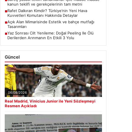
■
kanun teklifi ve gerekçelerinin tam metni
Rafet Dalkıran Kimdir? Türkiye’nin Yeni Hava
■
Kuvvetleri Komutanı Hakkında Detaylar
Açık Alan Mimarisinde Estetik ve bahçe mutfağı
■
Tasarımları
Yaz Sonrası Cilt Yenileme: Doğal Peeling Ile Ölü
■
Derilerden Arınmanın En Etkili 3 Yolu
Güncel
06/08/2026
Real Madrid, Vinicius Junior ile Yeni Sözleşmeyi
Resmen Açıkladı