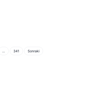
…
341
Sonraki
ması