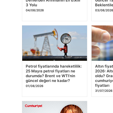
Derilerden Arınmanın En Etkili
Güncel Ta
3 Yolu
Beklentil
04/08/2026
03/08/202
Petrol fiyatlarında hareketlilik:
Altın fiya
25 Mayıs petrol fiyatları ne
2026: Altı
durumda? Brent ve WTI’nin
oldu? Gra
güncel değeri ne kadar?
cumhuriyet
fiyatları
01/08/2026
31/07/2026