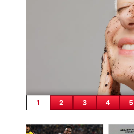
05.08.2026
Süreç yasası teklifi ta
ve gerekçelerinin tam m
1
2
3
4
5