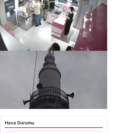
 teklifi
ce el salladı sonra kurşun yağdırdı. Bir kişi hayatını
ybetti
.07.2026 10:48
kara’da kuvvetli sağanak. Yıldırım düştü, elektrik
stemi devre dışı kaldı
Hava Durumu
.07.2026 11:48