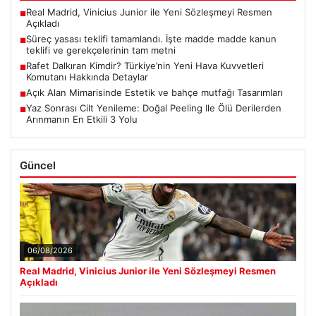
Real Madrid, Vinicius Junior ile Yeni Sözleşmeyi Resmen
■
Açıkladı
Süreç yasası teklifi tamamlandı. İşte madde madde kanun
■
teklifi ve gerekçelerinin tam metni
Rafet Dalkıran Kimdir? Türkiye’nin Yeni Hava Kuvvetleri
■
Komutanı Hakkında Detaylar
Açık Alan Mimarisinde Estetik ve bahçe mutfağı Tasarımları
■
Yaz Sonrası Cilt Yenileme: Doğal Peeling Ile Ölü Derilerden
■
Arınmanın En Etkili 3 Yolu
Güncel
06/08/2026
Real Madrid, Vinicius Junior ile Yeni Sözleşmeyi Resmen
Açıkladı