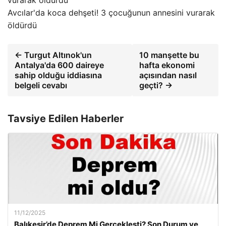
Avcılar'da koca dehşeti! 3 çocuğunun annesini vurarak
öldürdü
← Turgut Altınok'un
10 manşette bu
Antalya'da 600 daireye
hafta ekonomi
sahip olduğu iddiasına
açısından nasıl
belgeli cevabı
geçti? →
Tavsiye Edilen Haberler
11/12/2025
Balıkesir’de Deprem Mi Gerçekleşti? Son Durum ve