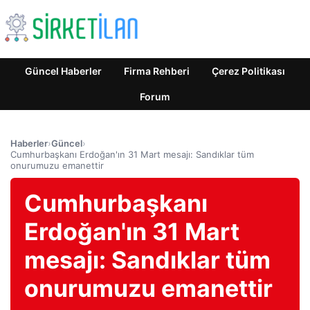
Güncel Haberler
Firma Rehberi
Çerez Politikası
Forum
Haberler
›
Güncel
›
Cumhurbaşkanı Erdoğan'ın 31 Mart mesajı: Sandıklar tüm
onurumuzu emanettir
Cumhurbaşkanı
Erdoğan'ın 31 Mart
mesajı: Sandıklar tüm
onurumuzu emanettir