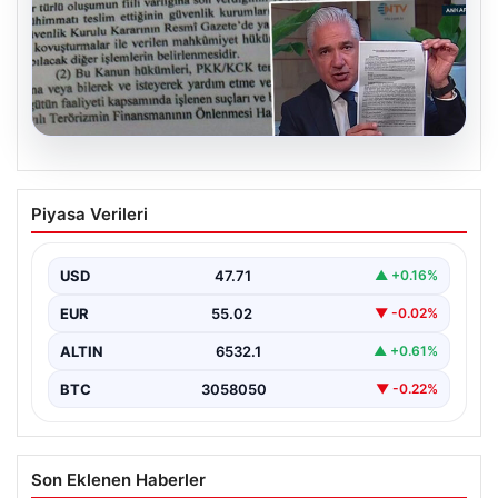
05.08.2026
Süreç yasası teklifi tamamlandı. İşte
Piyasa Verileri
madde madde kanun teklifi ve
gerekçelerinin tam metni
USD
47.71
▲ +0.16%
EUR
55.02
▼ -0.02%
ALTIN
6532.1
▲ +0.61%
BTC
3058050
▼ -0.22%
Son Eklenen Haberler