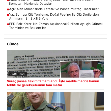
Komutanı Hakkında Detaylar
Açık Alan Mimarisinde Estetik ve bahçe mutfağı Tasarımları
■
Yaz Sonrası Cilt Yenileme: Doğal Peeling Ile Ölü Derilerden
■
Arınmanın En Etkili 3 Yolu
FED Faiz Kararı Ne Zaman Açıklanacak? Nisan Ayı İçin Güncel
■
Tahminler ve Beklentiler
Güncel
05/08/2026
Süreç yasası teklifi tamamlandı. İşte madde madde kanun
teklifi ve gerekçelerinin tam metni