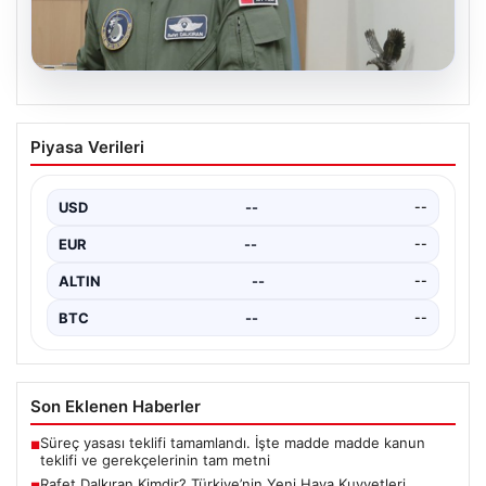
05.08.2026
Rafet Dalkıran Kimdir? Türkiye’nin Yeni
Piyasa Verileri
Hava Kuvvetleri Komutanı Hakkında
Detaylar
USD
--
--
Türkiye'nin askeri yönetiminde önemli bir yere sahip
olan Rafet Dalkıran, son günlerde gerçekleştirilen
EUR
--
--
Yüksek…
ALTIN
--
--
BTC
--
--
Son Eklenen Haberler
Süreç yasası teklifi tamamlandı. İşte madde madde kanun
■
teklifi ve gerekçelerinin tam metni
Rafet Dalkıran Kimdir? Türkiye’nin Yeni Hava Kuvvetleri
■