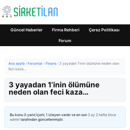
Güncel Haberler
Firma Rehberi
Çerez Politikası
Forum
Ana sayfa
›
Forumlar
›
Finans
›
3 yayadan 1’inin ölümüne neden olan
feci kaza…
3 yayadan 1’inin ölümüne
neden olan feci kaza…
Bu konu 0 yanıt içerir, 1 izleyen vardır ve en son
2 ay 2 hafta önce
admin
tarafından güncellenmiştir.