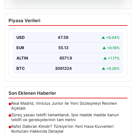
05.08.2026
Süreç yasası teklifi tamamlandı. İşte
Piyasa Verileri
madde madde kanun teklifi ve
gerekçelerinin tam metni
USD
47.59
▲ +0.04%
EUR
55.13
▲ +0.19%
ALTIN
6571.9
▲ +1.17%
BTC
3061224
▲ +0.20%
Son Eklenen Haberler
Real Madrid, Vinicius Junior ile Yeni Sözleşmeyi Resmen
■
Açıkladı
Süreç yasası teklifi tamamlandı. İşte madde madde kanun
■
teklifi ve gerekçelerinin tam metni
Rafet Dalkıran Kimdir? Türkiye’nin Yeni Hava Kuvvetleri
■
Komutanı Hakkında Detaylar