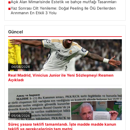
Açık Alan Mimarisinde Estetik ve bahçe mutfağı Tasarımları
■
Yaz Sonrası Cilt Yenileme: Doğal Peeling Ile Ölü Derilerden
■
Arınmanın En Etkili 3 Yolu
Güncel
06/08/2026
Real Madrid, Vinicius Junior ile Yeni Sözleşmeyi Resmen
Açıkladı
05/08/2026
Süreç yasası teklifi tamamlandı. İşte madde madde kanun
teklifi ve gerekçelerinin tam metni