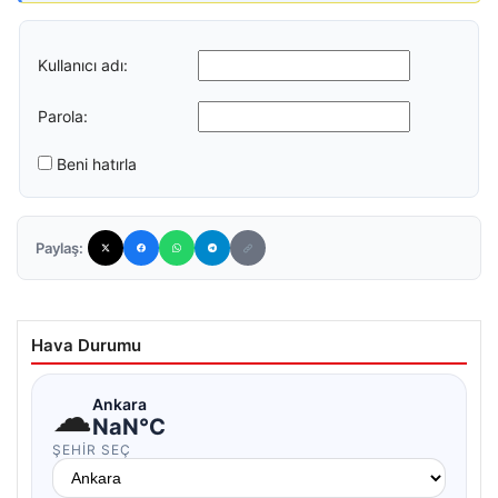
Kullanıcı adı:
Parola:
Beni hatırla
Paylaş:
Hava Durumu
☁
Ankara
NaN°C
ŞEHIR SEÇ