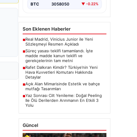
BTC
3058050
▼ -0.22%
Son Eklenen Haberler
Real Madrid, Vinicius Junior ile Yeni
■
Sözleşmeyi Resmen Açıkladı
Süreç yasası teklifi tamamlandı. İşte
■
madde madde kanun teklifi ve
gerekçelerinin tam metni
Rafet Dalkıran Kimdir? Türkiye’nin Yeni
■
Hava Kuvvetleri Komutanı Hakkında
Detaylar
Açık Alan Mimarisinde Estetik ve bahçe
■
mutfağı Tasarımları
Yaz Sonrası Cilt Yenileme: Doğal Peeling
■
Ile Ölü Derilerden Arınmanın En Etkili 3
Yolu
Güncel