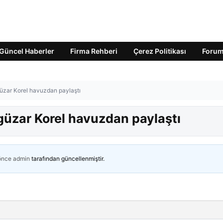
Güncel Haberler
Firma Rehberi
Çerez Politikası
Foru
güzar Korel havuzdan paylaştı
rgüzar Korel havuzdan paylaştı
 önce
admin
tarafından güncellenmiştir.