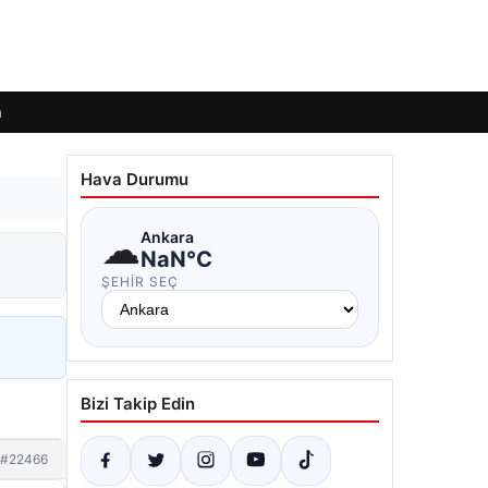
m
Hava Durumu
☁
Ankara
NaN°C
ŞEHIR SEÇ
Bizi Takip Edin
#22466