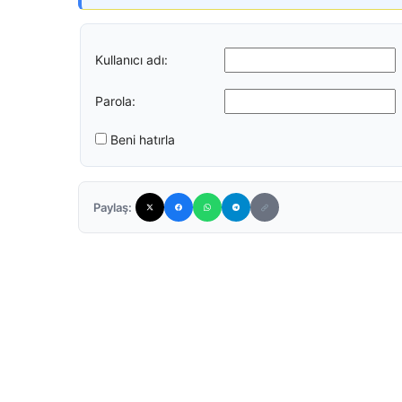
Kullanıcı adı:
Parola:
Beni hatırla
Paylaş: