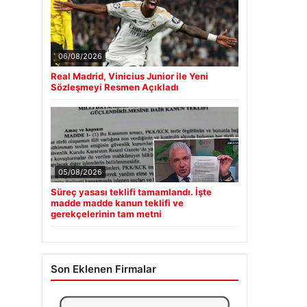
06/08/2026
Real Madrid, Vinicius Junior ile Yeni
Sözleşmeyi Resmen Açıkladı
05/08/2026
Süreç yasası teklifi tamamlandı. İşte
madde madde kanun teklifi ve
gerekçelerinin tam metni
Son Eklenen Firmalar