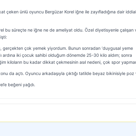
at çeken ünlü oyuncu Bergüzar Korel iğne ile zayıfladığına dair iddial
l bu süreçte ne iğne ne de ameliyat oldu. Özel diyetisyenle çalışan v
şti:
ı, gerçekten çok yemek yiyordum. Bunun sonradan ‘duygusal yeme
ı ardına iki çocuk sahibi olduğum dönemde 25-30 kilo aldım; sonra
ğim kiloların bu kadar dikkat çekmesinin asıl nedeni, çok spor yapma
zonu da açtı. Oyuncu arkadaşıyla çıktığı tatilde beyaz bikinisiyle poz 
rel’e beğeni yağdı.