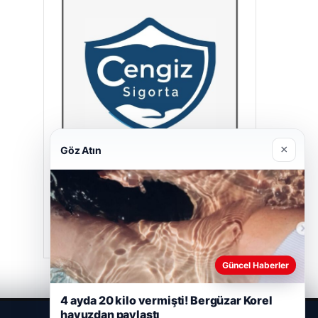
×
Göz Atın
Cengiz Sigorta
23/06/2026
Güncel Haberler
4 ayda 20 kilo vermişti! Bergüzar Korel
havuzdan paylaştı