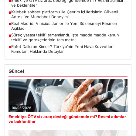
Emekliye ÖTV’siz araç desteği gündemde mi? Resmi adımlar
■
ve beklentiler
Kelebek sohbet platformu İle Çevrim içi İletişimin Güvenli
■
Adresi Ve Muhabbet Deneyimi
Real Madrid, Vinicius Junior ile Yeni Sözleşmeyi Resmen
■
Açıkladı
Süreç yasası teklifi tamamlandı. İşte madde madde kanun
■
teklifi ve gerekçelerinin tam metni
Rafet Dalkıran Kimdir? Türkiye’nin Yeni Hava Kuvvetleri
■
Komutanı Hakkında Detaylar
Güncel
08/08/2026
Emekliye ÖTV’siz araç desteği gündemde mi? Resmi adımlar
ve beklentiler