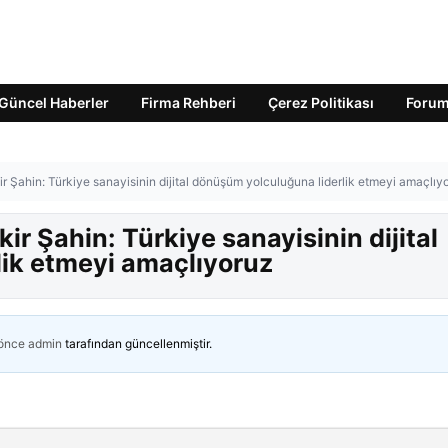
Güncel Haberler
Firma Rehberi
Çerez Politikası
Foru
kir Şahin: Türkiye sanayisinin dijital dönüşüm yolculuğuna liderlik etmeyi amaçlıy
kir Şahin: Türkiye sanayisinin dijital
ik etmeyi amaçlıyoruz
 önce
admin
tarafından güncellenmiştir.