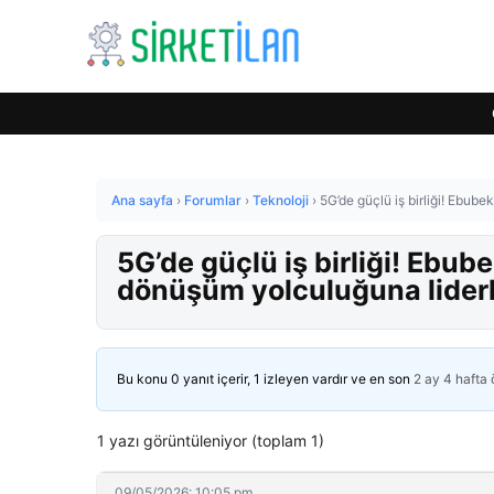
Ana sayfa
›
Forumlar
›
Teknoloji
›
5G’de güçlü iş birliği! Ebube
5G’de güçlü iş birliği! Ebube
dönüşüm yolculuğuna liderl
Bu konu 0 yanıt içerir, 1 izleyen vardır ve en son
2 ay 4 hafta
1 yazı görüntüleniyor (toplam 1)
09/05/2026: 10:05 pm