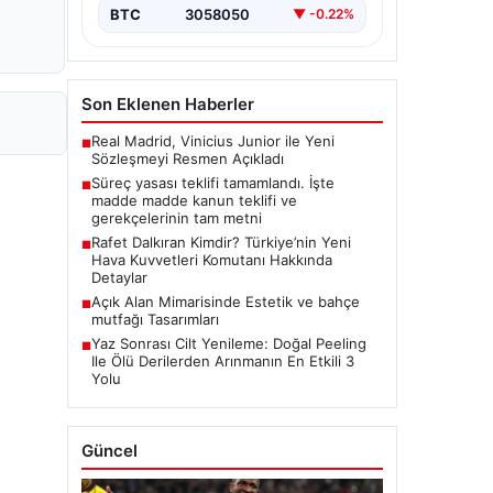
BTC
3058050
▼ -0.22%
Son Eklenen Haberler
Real Madrid, Vinicius Junior ile Yeni
■
Sözleşmeyi Resmen Açıkladı
Süreç yasası teklifi tamamlandı. İşte
■
madde madde kanun teklifi ve
gerekçelerinin tam metni
Rafet Dalkıran Kimdir? Türkiye’nin Yeni
■
Hava Kuvvetleri Komutanı Hakkında
Detaylar
Açık Alan Mimarisinde Estetik ve bahçe
■
mutfağı Tasarımları
Yaz Sonrası Cilt Yenileme: Doğal Peeling
■
Ile Ölü Derilerden Arınmanın En Etkili 3
Yolu
Güncel