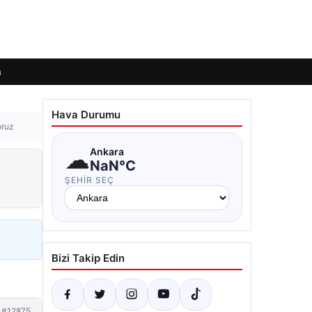
m
Hava Durumu
oruz
☁
Ankara
NaN°C
ŞEHIR SEÇ
Bizi Takip Edin
#12875