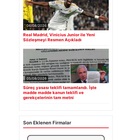
06/08/2026
Real Madrid, Vinicius Junior ile Yeni
Sözleşmeyi Resmen Açıkladı
05/08/2026
Süreç yasası teklifi tamamlandı. İşte
madde madde kanun teklifi ve
gerekçelerinin tam metni
Son Eklenen Firmalar