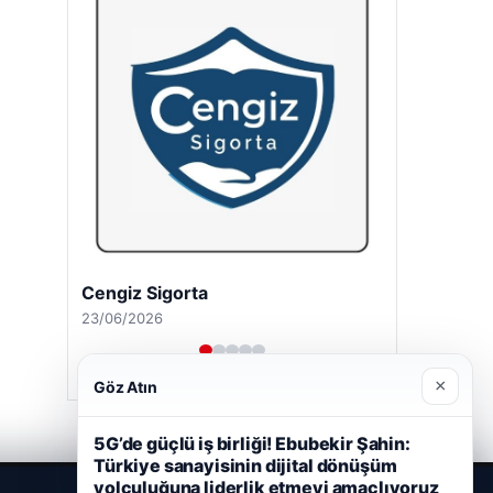
Cengiz Sigorta
23/06/2026
×
Göz Atın
5G’de güçlü iş birliği! Ebubekir Şahin:
Türkiye sanayisinin dijital dönüşüm
yolculuğuna liderlik etmeyi amaçlıyoruz