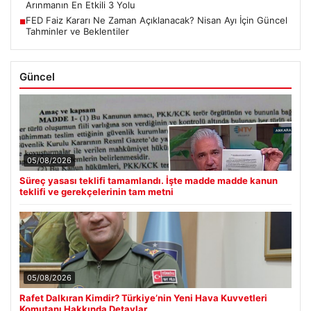
ALTIN
6571.9
▲ +1.17%
BTC
3061224
▲ +0.20%
Son Eklenen Haberler
Süreç yasası teklifi tamamlandı. İşte madde madde kanun
■
teklifi ve gerekçelerinin tam metni
Rafet Dalkıran Kimdir? Türkiye’nin Yeni Hava Kuvvetleri
■
Komutanı Hakkında Detaylar
Açık Alan Mimarisinde Estetik ve bahçe mutfağı Tasarımları
■
Yaz Sonrası Cilt Yenileme: Doğal Peeling Ile Ölü Derilerden
■
Arınmanın En Etkili 3 Yolu
FED Faiz Kararı Ne Zaman Açıklanacak? Nisan Ayı İçin Güncel
■
Tahminler ve Beklentiler
Güncel