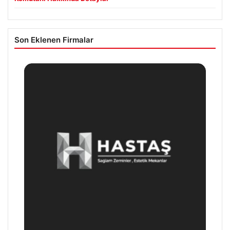
05/08/2026
Süreç yasası teklifi tamamlandı. İşte madde madde kanun
teklifi ve gerekçelerinin tam metni
05/08/2026
Rafet Dalkıran Kimdir? Türkiye’nin Yeni Hava Kuvvetleri
Komutanı Hakkında Detaylar
Son Eklenen Firmalar