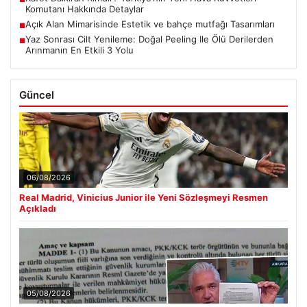
Komutanı Hakkında Detaylar
Açık Alan Mimarisinde Estetik ve bahçe mutfağı Tasarımları
■
Yaz Sonrası Cilt Yenileme: Doğal Peeling Ile Ölü Derilerden
■
Arınmanın En Etkili 3 Yolu
Güncel
06/08/2026
Real Madrid, Vinicius Junior ile Yeni Sözleşmeyi Resmen
Açıkladı
05/08/2026