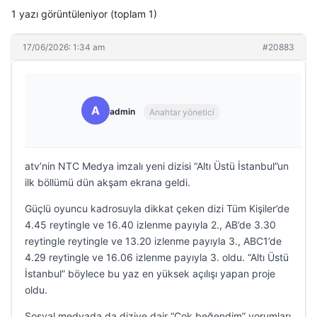
1 yazı görüntüleniyor (toplam 1)
17/06/2026: 1:34 am
#20883
A
admin
Anahtar yönetici
atv’nin NTC Medya imzalı yeni dizisi “Altı Üstü İstanbul”un
ilk böllümü dün akşam ekrana geldi.
Güçlü oyuncu kadrosuyla dikkat çeken dizi Tüm Kişiler’de
4.45 reytingle ve 16.40 izlenme payıyla 2., AB’de 3.30
reytingle reytingle ve 13.20 izlenme payıyla 3., ABC1’de
4.29 reytingle ve 16.06 izlenme payıyla 3. oldu. “Altı Üstü
İstanbul” böylece bu yaz en yüksek açılışı yapan proje
oldu.
Sosyal medyada da diziye dair “Çok beğendim” yorumları