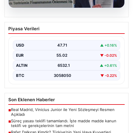
05.08.2026
Süreç yasası teklifi tamamlandı. İşte
Piyasa Verileri
madde madde kanun teklifi ve
gerekçelerinin tam metni
USD
47.71
▲ +0.16%
EUR
55.02
▼ -0.02%
ALTIN
6532.1
▲ +0.61%
BTC
3058050
▼ -0.22%
Son Eklenen Haberler
Real Madrid, Vinicius Junior ile Yeni Sözleşmeyi Resmen
■
Açıkladı
Süreç yasası teklifi tamamlandı. İşte madde madde kanun
■
teklifi ve gerekçelerinin tam metni
Rafet Dalkıran Kimdir? Türkiye’nin Yeni Hava Kuvvetleri
■