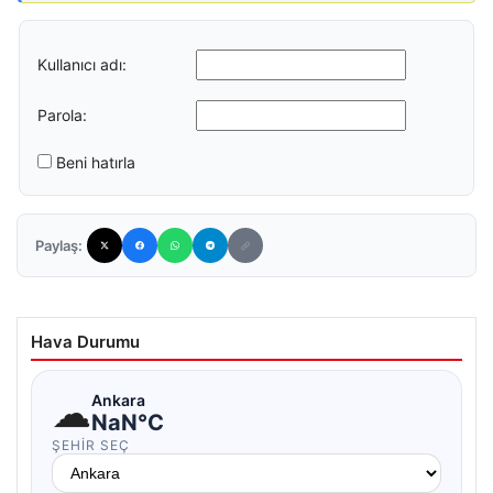
Kullanıcı adı:
Parola:
Beni hatırla
Paylaş:
Hava Durumu
☁
Ankara
NaN°C
ŞEHIR SEÇ