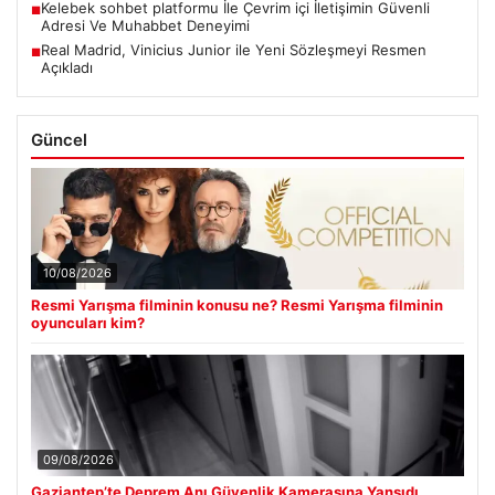
Kelebek sohbet platformu İle Çevrim içi İletişimin Güvenli
■
Adresi Ve Muhabbet Deneyimi
Real Madrid, Vinicius Junior ile Yeni Sözleşmeyi Resmen
■
Açıkladı
Güncel
10/08/2026
Resmi Yarışma filminin konusu ne? Resmi Yarışma filminin
oyuncuları kim?
09/08/2026
Gaziantep’te Deprem Anı Güvenlik Kamerasına Yansıdı