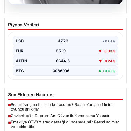
09.08.2026
Gaziantep’te Deprem Anı Güvenlik
Piyasa Verileri
Kamerasına Yansıdı
Gaziantep'in Nurdağı ilçesinde gece saatlerinde
meydana gelen 4.5 büyüklüğündeki deprem, bölgede
USD
47.72
• 0.01%
korku ve endişeye…
EUR
55.19
▼ -0.03%
ALTIN
6644.5
▼ -0.24%
BTC
3086996
▲ +0.02%
Son Eklenen Haberler
Resmi Yarışma filminin konusu ne? Resmi Yarışma filminin
■
oyuncuları kim?
Gaziantep’te Deprem Anı Güvenlik Kamerasına Yansıdı
■
Emekliye ÖTV’siz araç desteği gündemde mi? Resmi adımlar
■
ve beklentiler