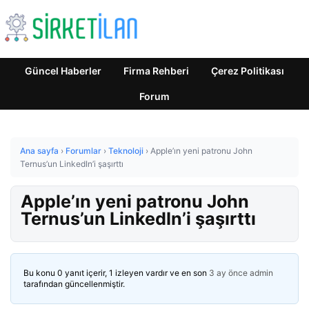
Güncel Haberler
Firma Rehberi
Çerez Politikası
Forum
Ana sayfa
›
Forumlar
›
Teknoloji
›
Apple’ın yeni patronu John
Ternus’un LinkedIn’i şaşırttı
Apple’ın yeni patronu John
Ternus’un LinkedIn’i şaşırttı
Bu konu 0 yanıt içerir, 1 izleyen vardır ve en son
3 ay önce
admin
tarafından güncellenmiştir.