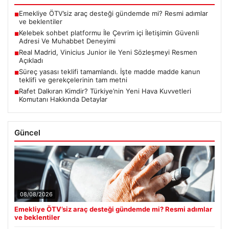
Emekliye ÖTV’siz araç desteği gündemde mi? Resmi adımlar
■
ve beklentiler
Kelebek sohbet platformu İle Çevrim içi İletişimin Güvenli
■
Adresi Ve Muhabbet Deneyimi
Real Madrid, Vinicius Junior ile Yeni Sözleşmeyi Resmen
■
Açıkladı
Süreç yasası teklifi tamamlandı. İşte madde madde kanun
■
teklifi ve gerekçelerinin tam metni
Rafet Dalkıran Kimdir? Türkiye’nin Yeni Hava Kuvvetleri
■
Komutanı Hakkında Detaylar
Güncel
08/08/2026
Emekliye ÖTV’siz araç desteği gündemde mi? Resmi adımlar
ve beklentiler