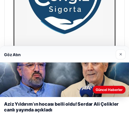
×
Göz Atın
Cengiz Sigorta
23/06/2026
Web sitemizi nasıl kullandığınızı daha iyi anlayabilmek,
Güncel Haberler
deneyiminizi kişiselleştirmek ve geliştirmek amacıyla çerezler
kullanıyoruz.
Çerez Politikamız
Aziz Yıldırım’ın hocası belli oldu! Serdar Ali Çelikler
canlı yayında açıkladı
Reddet
Kabul Et
© 2026 Şirket İlan – Güncel Haberler
Tercüme Bürosu
|
Malta Dil Okulu
|
lemagrup.com.tr