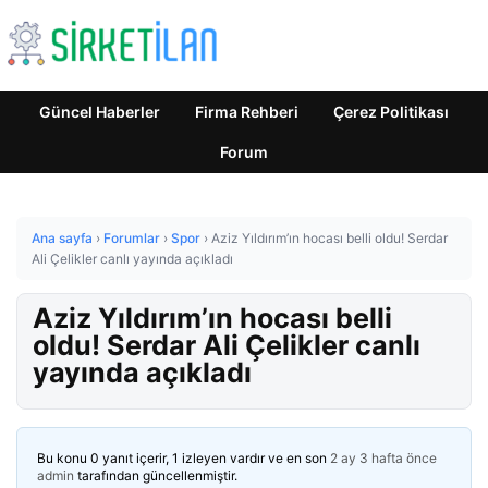
Güncel Haberler
Firma Rehberi
Çerez Politikası
Forum
Ana sayfa
›
Forumlar
›
Spor
›
Aziz Yıldırım’ın hocası belli oldu! Serdar
Ali Çelikler canlı yayında açıkladı
Aziz Yıldırım’ın hocası belli
oldu! Serdar Ali Çelikler canlı
yayında açıkladı
Bu konu 0 yanıt içerir, 1 izleyen vardır ve en son
2 ay 3 hafta önce
admin
tarafından güncellenmiştir.