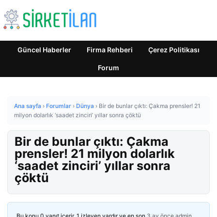
Güncel Haberler
Firma Rehberi
Çerez Politikası
Forum
Ana sayfa
›
Forumlar
›
Dünya
›
Bir de bunlar çıktı: Çakma prensler! 21
milyon dolarlık ‘saadet zinciri’ yıllar sonra çöktü
Bir de bunlar çıktı: Çakma
prensler! 21 milyon dolarlık
‘saadet zinciri’ yıllar sonra
çöktü
Bu konu 0 yanıt içerir, 1 izleyen vardır ve en son
3 ay önce
admin