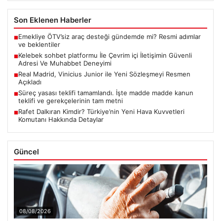
Son Eklenen Haberler
Emekliye ÖTV’siz araç desteği gündemde mi? Resmi adımlar
■
ve beklentiler
Kelebek sohbet platformu İle Çevrim içi İletişimin Güvenli
■
Adresi Ve Muhabbet Deneyimi
Real Madrid, Vinicius Junior ile Yeni Sözleşmeyi Resmen
■
Açıkladı
Süreç yasası teklifi tamamlandı. İşte madde madde kanun
■
teklifi ve gerekçelerinin tam metni
Rafet Dalkıran Kimdir? Türkiye’nin Yeni Hava Kuvvetleri
■
Komutanı Hakkında Detaylar
Güncel
08/08/2026