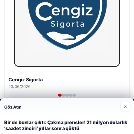
Cengiz Sigorta
23/06/2026
×
Göz Atın
Web sitemizi nasıl kullandığınızı daha iyi anlayabilmek,
deneyiminizi kişiselleştirmek ve geliştirmek amacıyla çerezler
kullanıyoruz.
Çerez Politikamız
Bir de bunlar çıktı: Çakma prensler! 21 milyon dolarlık
‘saadet zinciri’ yıllar sonra çöktü
Reddet
Kabul Et
© 2026 Şirket İlan – Güncel Haberler