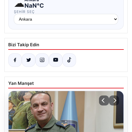
☁
NaN°C
ŞEHIR SEÇ
Bizi Takip Edin
Yan Manşet