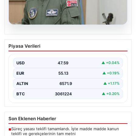
05.08.2026
Rafet Dalkıran Kimdir? Türkiye’nin Yeni
Piyasa Verileri
Hava Kuvvetleri Komutanı Hakkında
Detaylar
USD
47.59
▲ +0.04%
Türkiye'nin askeri yönetiminde önemli bir yere sahip
olan Rafet Dalkıran, son günlerde gerçekleştirilen
EUR
55.13
▲ +0.19%
Yüksek…
ALTIN
6571.9
▲ +1.17%
BTC
3061224
▲ +0.20%
Son Eklenen Haberler
Süreç yasası teklifi tamamlandı. İşte madde madde kanun
■
teklifi ve gerekçelerinin tam metni