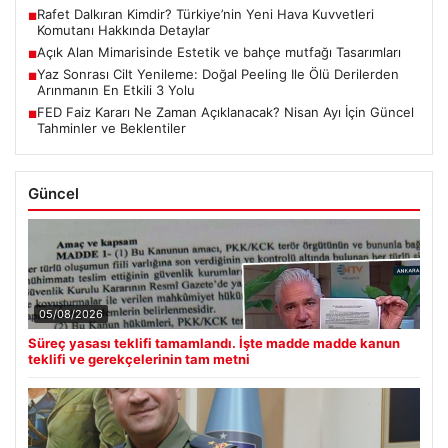
Rafet Dalkıran Kimdir? Türkiye’nin Yeni Hava Kuvvetleri
■
Komutanı Hakkında Detaylar
Açık Alan Mimarisinde Estetik ve bahçe mutfağı Tasarımları
■
Yaz Sonrası Cilt Yenileme: Doğal Peeling Ile Ölü Derilerden
■
Arınmanın En Etkili 3 Yolu
FED Faiz Kararı Ne Zaman Açıklanacak? Nisan Ayı İçin Güncel
■
Tahminler ve Beklentiler
Güncel
05/08/2026
Süreç yasası teklifi tamamlandı. İşte madde madde kanun
teklifi ve gerekçelerinin tam metni