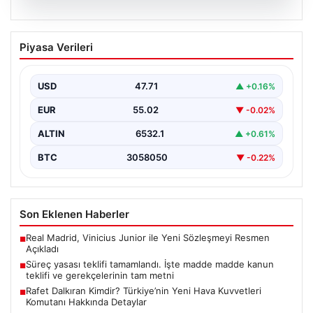
05.08.2026
Süreç yasası teklifi tamamlandı. İşte
Piyasa Verileri
madde madde kanun teklifi ve
gerekçelerinin tam metni
USD
47.71
▲ +0.16%
EUR
55.02
▼ -0.02%
ALTIN
6532.1
▲ +0.61%
BTC
3058050
▼ -0.22%
Son Eklenen Haberler
Real Madrid, Vinicius Junior ile Yeni Sözleşmeyi Resmen
■
Açıkladı
Süreç yasası teklifi tamamlandı. İşte madde madde kanun
■
teklifi ve gerekçelerinin tam metni
Rafet Dalkıran Kimdir? Türkiye’nin Yeni Hava Kuvvetleri
■
Komutanı Hakkında Detaylar