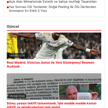
Açık Alan Mimarisinde Estetik ve bahçe mutfağı Tasarımları
■
Yaz Sonrası Cilt Yenileme: Doğal Peeling Ile Ölü Derilerden
■
Arınmanın En Etkili 3 Yolu
Güncel
06/08/2026
Real Madrid, Vinicius Junior ile Yeni Sözleşmeyi Resmen
Açıkladı
05/08/2026
Süreç yasası teklifi tamamlandı. İşte madde madde kanun
teklifi ve gerekçelerinin tam metni