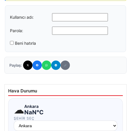
Kullanıcı adı:
Parola:
Beni hatırla
Paylaş:
Hava Durumu
☁
Ankara
NaN°C
ŞEHIR SEÇ