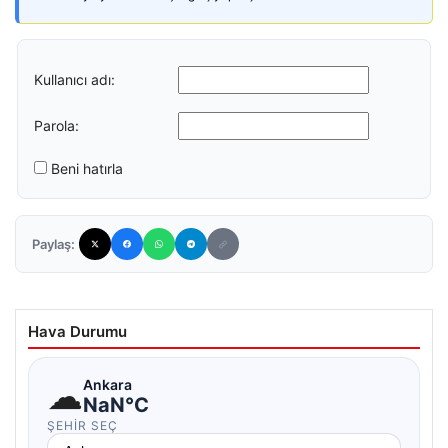
Kullanıcı adı:
Parola:
Beni hatırla
Paylaş:
Hava Durumu
☁
Ankara
NaN°C
ŞEHIR SEÇ