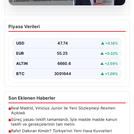
05.08.2026
Süreç yasası teklifi tamamlandı. İşte
Piyasa Verileri
madde madde kanun teklifi ve
gerekçelerinin tam metni
USD
47.74
▲ +0.18%
EUR
55.25
▲ +0.32%
ALTIN
6660.6
▲ +2.59%
BTC
3091644
▲ +1.09%
Son Eklenen Haberler
Real Madrid, Vinicius Junior ile Yeni Sözleşmeyi Resmen
■
Açıkladı
Süreç yasası teklifi tamamlandı. İşte madde madde kanun
■
teklifi ve gerekçelerinin tam metni
Rafet Dalkıran Kimdir? Türkiye’nin Yeni Hava Kuvvetleri
■