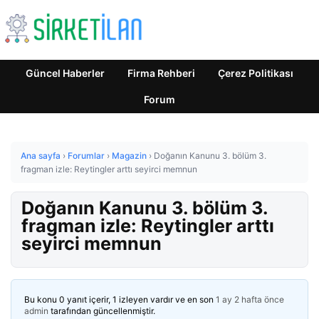
Güncel Haberler
Firma Rehberi
Çerez Politikası
Forum
Ana sayfa
›
Forumlar
›
Magazin
›
Doğanın Kanunu 3. bölüm 3.
fragman izle: Reytingler arttı seyirci memnun
Doğanın Kanunu 3. bölüm 3.
fragman izle: Reytingler arttı
seyirci memnun
Bu konu 0 yanıt içerir, 1 izleyen vardır ve en son
1 ay 2 hafta önce
admin
tarafından güncellenmiştir.