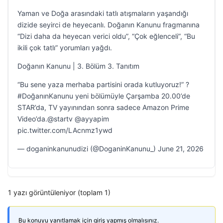
Yaman ve Doğa arasındaki tatlı atışmaların yaşandığı
dizide seyirci de heyecanlı. Doğanın Kanunu fragmanına
“Dizi daha da heyecan verici oldu”, “Çok eğlenceli”, “Bu
ikili çok tatlı” yorumları yağdı.
Doğanın Kanunu | 3. Bölüm 3. Tanıtım
“Bu sene yaza merhaba partisini orada kutluyoruz!” ?
#DoğanınKanunu yeni bölümüyle Çarşamba 20.00’de
STAR’da, TV yayınından sonra sadece Amazon Prime
Video’da.@startv @ayyapim
pic.twitter.com/LAcnmz1ywd
— doganinkanunudizi (@DoganinKanunu_) June 21, 2026
1 yazı görüntüleniyor (toplam 1)
Bu konuyu yanıtlamak için giriş yapmış olmalısınız.