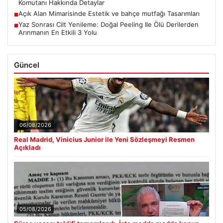
Komutanı Hakkında Detaylar
Açık Alan Mimarisinde Estetik ve bahçe mutfağı Tasarımları
■
Yaz Sonrası Cilt Yenileme: Doğal Peeling Ile Ölü Derilerden
■
Arınmanın En Etkili 3 Yolu
Güncel
06/08/2026
Real Madrid, Vinicius Junior ile Yeni Sözleşmeyi Resmen
Açıkladı
05/08/2026