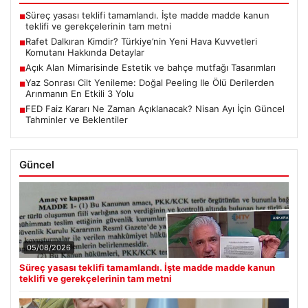
Süreç yasası teklifi tamamlandı. İşte madde madde kanun
■
teklifi ve gerekçelerinin tam metni
Rafet Dalkıran Kimdir? Türkiye’nin Yeni Hava Kuvvetleri
■
Komutanı Hakkında Detaylar
Açık Alan Mimarisinde Estetik ve bahçe mutfağı Tasarımları
■
Yaz Sonrası Cilt Yenileme: Doğal Peeling Ile Ölü Derilerden
■
Arınmanın En Etkili 3 Yolu
FED Faiz Kararı Ne Zaman Açıklanacak? Nisan Ayı İçin Güncel
■
Tahminler ve Beklentiler
Güncel
05/08/2026
Süreç yasası teklifi tamamlandı. İşte madde madde kanun
teklifi ve gerekçelerinin tam metni