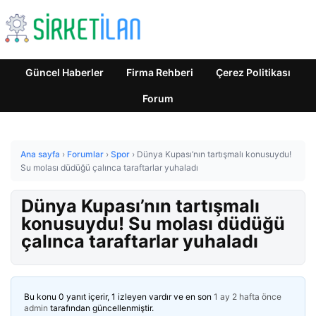
Güncel Haberler
Firma Rehberi
Çerez Politikası
Forum
Ana sayfa
›
Forumlar
›
Spor
›
Dünya Kupası’nın tartışmalı konusuydu!
Su molası düdüğü çalınca taraftarlar yuhaladı
Dünya Kupası’nın tartışmalı
konusuydu! Su molası düdüğü
çalınca taraftarlar yuhaladı
Bu konu 0 yanıt içerir, 1 izleyen vardır ve en son
1 ay 2 hafta önce
admin
tarafından güncellenmiştir.