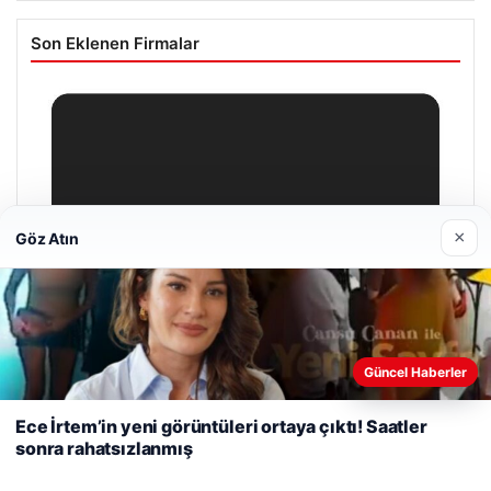
Son Eklenen Firmalar
×
Göz Atın
Web sitemizi nasıl kullandığınızı daha iyi anlayabilmek,
Güncel Haberler
deneyiminizi kişiselleştirmek ve geliştirmek amacıyla çerezler
kullanıyoruz.
Çerez Politikamız
Ece İrtem’in yeni görüntüleri ortaya çıktı! Saatler
sonra rahatsızlanmış
Reddet
Kabul Et