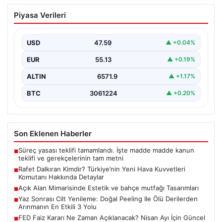
Açık Alan Mimarisinde Estetik ve bahçe
Piyasa Verileri
mutfağı Tasarımları
Günümüz dünyasında bahçe dinlenme alanları,
konutların en önemli köşelerinden bir tanesi gelmiştir.
USD
47.59
▲ +0.04%
Bahçeyle uyumlu…
EUR
55.13
▲ +0.19%
ALTIN
6571.9
▲ +1.17%
BTC
3061224
▲ +0.20%
Son Eklenen Haberler
Süreç yasası teklifi tamamlandı. İşte madde madde kanun
■
teklifi ve gerekçelerinin tam metni
Rafet Dalkıran Kimdir? Türkiye’nin Yeni Hava Kuvvetleri
■
Komutanı Hakkında Detaylar
Açık Alan Mimarisinde Estetik ve bahçe mutfağı Tasarımları
■
Yaz Sonrası Cilt Yenileme: Doğal Peeling Ile Ölü Derilerden
■
Arınmanın En Etkili 3 Yolu
FED Faiz Kararı Ne Zaman Açıklanacak? Nisan Ayı İçin Güncel
■