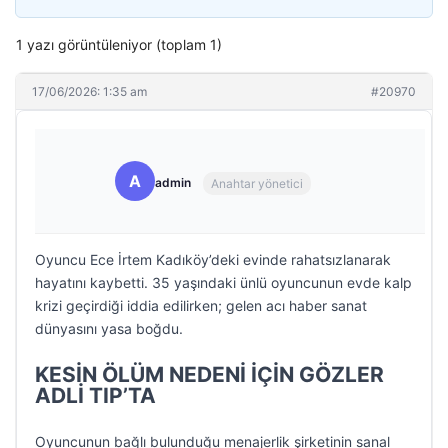
1 yazı görüntüleniyor (toplam 1)
17/06/2026: 1:35 am
#20970
A
admin
Anahtar yönetici
Oyuncu Ece İrtem Kadıköy’deki evinde rahatsızlanarak
hayatını kaybetti. 35 yaşındaki ünlü oyuncunun evde kalp
krizi geçirdiği iddia edilirken; gelen acı haber sanat
dünyasını yasa boğdu.
KESİN ÖLÜM NEDENİ İÇİN GÖZLER
ADLİ TIP’TA
Oyuncunun bağlı bulunduğu menajerlik şirketinin sanal