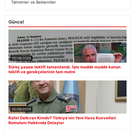
Tahminler ve Beklentiler
Güncel
05/08/2026
Süreç yasası teklifi tamamlandı. İşte madde madde kanun
teklifi ve gerekçelerinin tam metni
05/08/2026
Rafet Dalkıran Kimdir? Türkiye’nin Yeni Hava Kuvvetleri
Komutanı Hakkında Detaylar