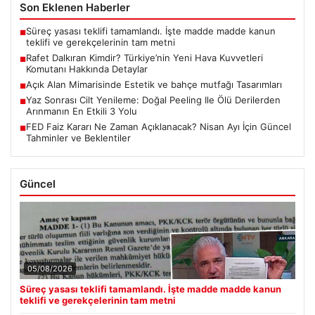
Son Eklenen Haberler
Süreç yasası teklifi tamamlandı. İşte madde madde kanun
■
teklifi ve gerekçelerinin tam metni
Rafet Dalkıran Kimdir? Türkiye’nin Yeni Hava Kuvvetleri
■
Komutanı Hakkında Detaylar
Açık Alan Mimarisinde Estetik ve bahçe mutfağı Tasarımları
■
Yaz Sonrası Cilt Yenileme: Doğal Peeling Ile Ölü Derilerden
■
Arınmanın En Etkili 3 Yolu
FED Faiz Kararı Ne Zaman Açıklanacak? Nisan Ayı İçin Güncel
■
Tahminler ve Beklentiler
Güncel
05/08/2026
Süreç yasası teklifi tamamlandı. İşte madde madde kanun
teklifi ve gerekçelerinin tam metni