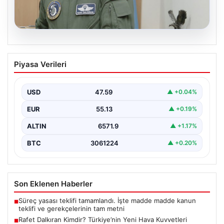
05.08.2026
Rafet Dalkıran Kimdir? Türkiye’nin Yeni
Piyasa Verileri
Hava Kuvvetleri Komutanı Hakkında
Detaylar
USD
47.59
▲ +0.04%
Türkiye'nin askeri yönetiminde önemli bir yere sahip
olan Rafet Dalkıran, son günlerde gerçekleştirilen
EUR
55.13
▲ +0.19%
Yüksek…
ALTIN
6571.9
▲ +1.17%
BTC
3061224
▲ +0.20%
Son Eklenen Haberler
Süreç yasası teklifi tamamlandı. İşte madde madde kanun
■
teklifi ve gerekçelerinin tam metni
Rafet Dalkıran Kimdir? Türkiye’nin Yeni Hava Kuvvetleri
■