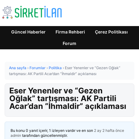
Güncel Haberler
Firma Rehberi
Çerez Politikası
Forum
Ana sayfa
›
Forumlar
›
Politika
›
Eser Yenenler ve “Gezen Oğlak”
tartışması: AK Partili Acar’dan “İhmaldir” açıklaması
Eser Yenenler ve “Gezen
Oğlak” tartışması: AK Partili
Acar’dan “İhmaldir” açıklaması
Bu konu 0 yanıt içerir, 1 izleyen vardır ve en son
2 ay 2 hafta önce
admin
tarafından güncellenmiştir.