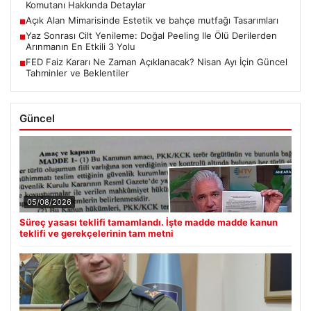
Komutanı Hakkında Detaylar
Açık Alan Mimarisinde Estetik ve bahçe mutfağı Tasarımları
■
Yaz Sonrası Cilt Yenileme: Doğal Peeling Ile Ölü Derilerden
■
Arınmanın En Etkili 3 Yolu
FED Faiz Kararı Ne Zaman Açıklanacak? Nisan Ayı İçin Güncel
■
Tahminler ve Beklentiler
Güncel
05/08/2026
Süreç yasası teklifi tamamlandı. İşte madde madde kanun
teklifi ve gerekçelerinin tam metni