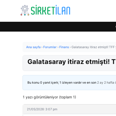
Ana sayfa
›
Forumlar
›
Finans
›
Galatasaray itiraz etmişti! TFF
Galatasaray itiraz etmişti! 
Bu konu 0 yanıt içerir, 1 izleyen vardır ve en son
2 ay 2 hafta
1 yazı görüntüleniyor (toplam 1)
21/05/2026: 3:07 pm