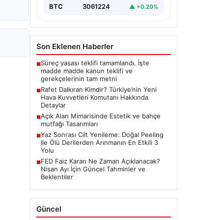
BTC
3061224
▲ +0.20%
Son Eklenen Haberler
Süreç yasası teklifi tamamlandı. İşte
■
madde madde kanun teklifi ve
gerekçelerinin tam metni
Rafet Dalkıran Kimdir? Türkiye’nin Yeni
■
Hava Kuvvetleri Komutanı Hakkında
Detaylar
Açık Alan Mimarisinde Estetik ve bahçe
■
mutfağı Tasarımları
Yaz Sonrası Cilt Yenileme: Doğal Peeling
■
Ile Ölü Derilerden Arınmanın En Etkili 3
Yolu
FED Faiz Kararı Ne Zaman Açıklanacak?
■
Nisan Ayı İçin Güncel Tahminler ve
Beklentiler
Güncel