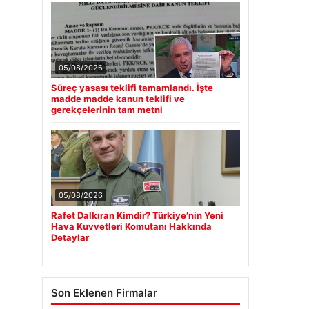
05/08/2026
Süreç yasası teklifi tamamlandı. İşte
madde madde kanun teklifi ve
gerekçelerinin tam metni
05/08/2026
Rafet Dalkıran Kimdir? Türkiye’nin Yeni
Hava Kuvvetleri Komutanı Hakkında
Detaylar
Son Eklenen Firmalar