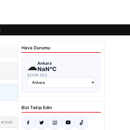
m
Hava Durumu
☁
Ankara
NaN°C
ŞEHIR SEÇ
Bizi Takip Edin
#15161