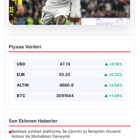
06.08.2026
Real Madrid, Vinicius Junior ile Yeni
Piyasa Verileri
Sözleşmeyi Resmen Açıkladı
İspanyol futbolunun dev kulübü Real Madrid, uzun
süredir konuşulan ve merakla beklenen gelişmeyle
USD
47.74
▲ +0.18%
ilgili…
EUR
55.25
▲ +0.32%
ALTIN
6660.6
▲ +2.59%
BTC
3091644
▲ +1.09%
Son Eklenen Haberler
Kelebek sohbet platformu İle Çevrim içi İletişimin Güvenli
■
Adresi Ve Muhabbet Deneyimi