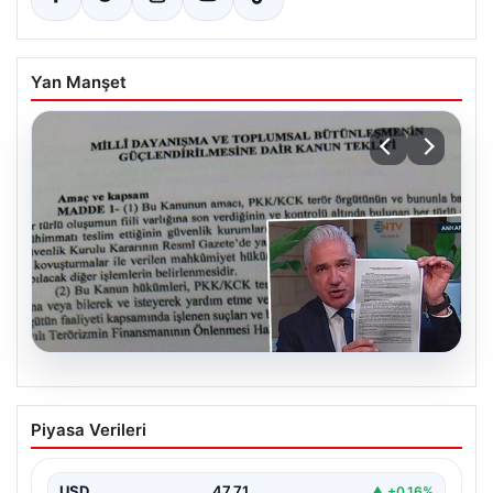
Yan Manşet
05.08.2026
Süreç yasası teklifi tamamlandı. İşte
Piyasa Verileri
madde madde kanun teklifi ve
gerekçelerinin tam metni
USD
47.71
▲ +0.16%