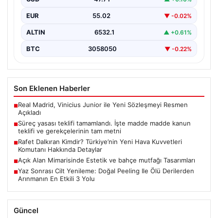
EUR
55.02
▼ -0.02%
ALTIN
6532.1
▲ +0.61%
BTC
3058050
▼ -0.22%
Son Eklenen Haberler
Real Madrid, Vinicius Junior ile Yeni Sözleşmeyi Resmen
■
Açıkladı
Süreç yasası teklifi tamamlandı. İşte madde madde kanun
■
teklifi ve gerekçelerinin tam metni
Rafet Dalkıran Kimdir? Türkiye’nin Yeni Hava Kuvvetleri
■
Komutanı Hakkında Detaylar
Açık Alan Mimarisinde Estetik ve bahçe mutfağı Tasarımları
■
Yaz Sonrası Cilt Yenileme: Doğal Peeling Ile Ölü Derilerden
■
Arınmanın En Etkili 3 Yolu
Güncel