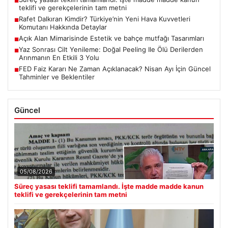
■
teklifi ve gerekçelerinin tam metni
Rafet Dalkıran Kimdir? Türkiye’nin Yeni Hava Kuvvetleri
■
Komutanı Hakkında Detaylar
Açık Alan Mimarisinde Estetik ve bahçe mutfağı Tasarımları
■
Yaz Sonrası Cilt Yenileme: Doğal Peeling Ile Ölü Derilerden
■
Arınmanın En Etkili 3 Yolu
FED Faiz Kararı Ne Zaman Açıklanacak? Nisan Ayı İçin Güncel
■
Tahminler ve Beklentiler
Güncel
05/08/2026
Süreç yasası teklifi tamamlandı. İşte madde madde kanun
teklifi ve gerekçelerinin tam metni