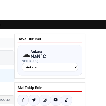
m
Hava Durumu
☁
Ankara
NaN°C
ŞEHIR SEÇ
Bizi Takip Edin
#22955