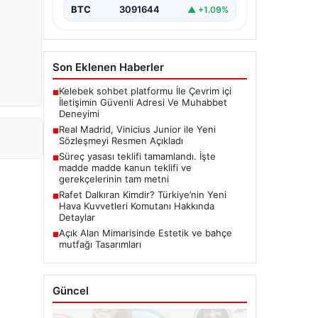
BTC
3091644
▲ +1.09%
Son Eklenen Haberler
Kelebek sohbet platformu İle Çevrim içi
■
İletişimin Güvenli Adresi Ve Muhabbet
Deneyimi
Real Madrid, Vinicius Junior ile Yeni
■
Sözleşmeyi Resmen Açıkladı
Süreç yasası teklifi tamamlandı. İşte
■
madde madde kanun teklifi ve
gerekçelerinin tam metni
Rafet Dalkıran Kimdir? Türkiye’nin Yeni
■
Hava Kuvvetleri Komutanı Hakkında
Detaylar
Açık Alan Mimarisinde Estetik ve bahçe
■
mutfağı Tasarımları
Güncel