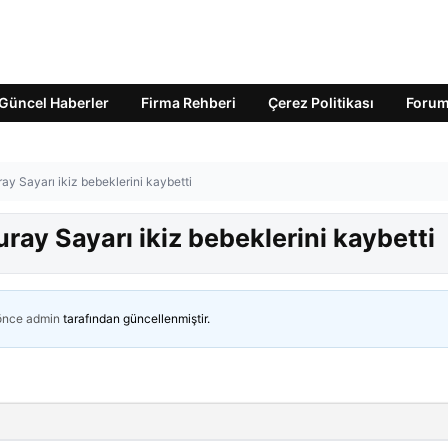
Güncel Haberler
Firma Rehberi
Çerez Politikası
Foru
ray Sayarı ikiz bebeklerini kaybetti
uray Sayarı ikiz bebeklerini kaybetti
 önce
admin
tarafından güncellenmiştir.