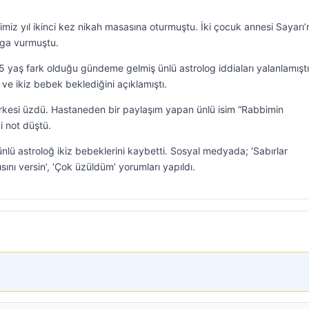
miz yıl ikinci kez nikah masasına oturmuştu. İki çocuk annesi Sayarı’
ga vurmuştu.
5 yaş fark olduğu gündeme gelmiş ünlü astrolog iddiaları yalanlamıştı
ve ikiz bebek beklediğini açıklamıştı.
erkesi üzdü. Hastaneden bir paylaşım yapan ünlü isim “Rabbimin
i not düştü.
nlü astroloğ ikiz bebeklerini kaybetti. Sosyal medyada; ‘Sabırlar
ısını versin’, ‘Çok üzüldüm’ yorumları yapıldı.