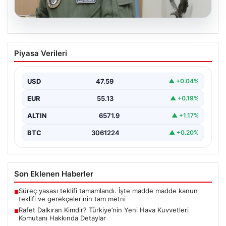
05.08.2026
Rafet Dalkıran Kimdir? Türkiye’nin Yeni
Piyasa Verileri
Hava Kuvvetleri Komutanı Hakkında
Detaylar
USD
47.59
▲ +0.04%
Türkiye'nin askeri yönetiminde önemli bir yere sahip
olan Rafet Dalkıran, son günlerde gerçekleştirilen
EUR
55.13
▲ +0.19%
Yüksek…
ALTIN
6571.9
▲ +1.17%
BTC
3061224
▲ +0.20%
Son Eklenen Haberler
Süreç yasası teklifi tamamlandı. İşte madde madde kanun
■
teklifi ve gerekçelerinin tam metni
Rafet Dalkıran Kimdir? Türkiye’nin Yeni Hava Kuvvetleri
■
Komutanı Hakkında Detaylar