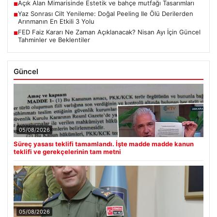
Açık Alan Mimarisinde Estetik ve bahçe mutfağı Tasarımları
■
Yaz Sonrası Cilt Yenileme: Doğal Peeling Ile Ölü Derilerden
■
Arınmanın En Etkili 3 Yolu
FED Faiz Kararı Ne Zaman Açıklanacak? Nisan Ayı İçin Güncel
■
Tahminler ve Beklentiler
Güncel
05/08/2026
Süreç yasası teklifi tamamlandı. İşte madde madde kanun
teklifi ve gerekçelerinin tam metni
05/08/2026