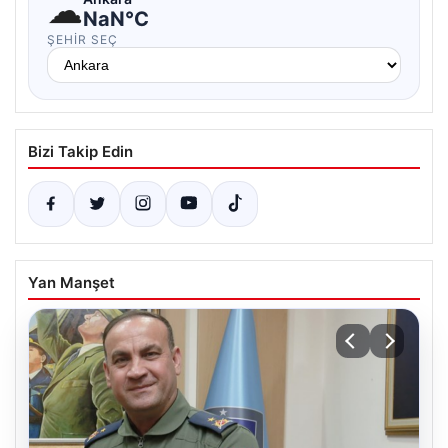
☁
NaN°C
ŞEHIR SEÇ
Bizi Takip Edin
Yan Manşet