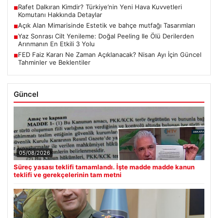
Rafet Dalkıran Kimdir? Türkiye’nin Yeni Hava Kuvvetleri
■
Komutanı Hakkında Detaylar
Açık Alan Mimarisinde Estetik ve bahçe mutfağı Tasarımları
■
Yaz Sonrası Cilt Yenileme: Doğal Peeling Ile Ölü Derilerden
■
Arınmanın En Etkili 3 Yolu
FED Faiz Kararı Ne Zaman Açıklanacak? Nisan Ayı İçin Güncel
■
Tahminler ve Beklentiler
Güncel
05/08/2026
Süreç yasası teklifi tamamlandı. İşte madde madde kanun
teklifi ve gerekçelerinin tam metni