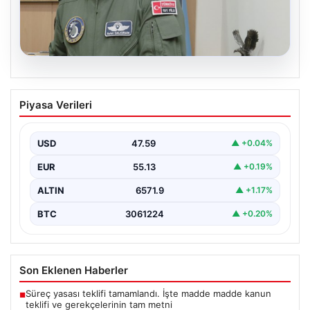
05.08.2026
Rafet Dalkıran Kimdir? Türkiye’nin Yeni
Piyasa Verileri
Hava Kuvvetleri Komutanı Hakkında
Detaylar
USD
47.59
▲ +0.04%
Türkiye'nin askeri yönetiminde önemli bir yere sahip
olan Rafet Dalkıran, son günlerde gerçekleştirilen
EUR
55.13
▲ +0.19%
Yüksek…
ALTIN
6571.9
▲ +1.17%
BTC
3061224
▲ +0.20%
Son Eklenen Haberler
Süreç yasası teklifi tamamlandı. İşte madde madde kanun
■
teklifi ve gerekçelerinin tam metni