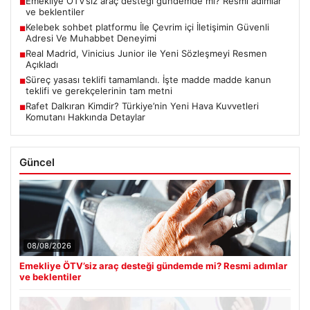
Emekliye ÖTV’siz araç desteği gündemde mi? Resmi adımlar
■
ve beklentiler
Kelebek sohbet platformu İle Çevrim içi İletişimin Güvenli
■
Adresi Ve Muhabbet Deneyimi
Real Madrid, Vinicius Junior ile Yeni Sözleşmeyi Resmen
■
Açıkladı
Süreç yasası teklifi tamamlandı. İşte madde madde kanun
■
teklifi ve gerekçelerinin tam metni
Rafet Dalkıran Kimdir? Türkiye’nin Yeni Hava Kuvvetleri
■
Komutanı Hakkında Detaylar
Güncel
08/08/2026
Emekliye ÖTV’siz araç desteği gündemde mi? Resmi adımlar
ve beklentiler