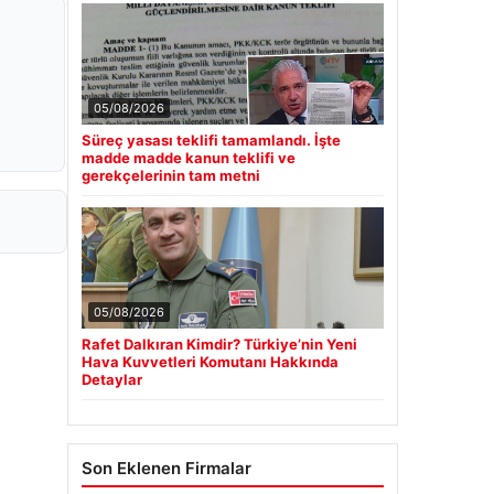
05/08/2026
Süreç yasası teklifi tamamlandı. İşte
madde madde kanun teklifi ve
gerekçelerinin tam metni
05/08/2026
Rafet Dalkıran Kimdir? Türkiye’nin Yeni
Hava Kuvvetleri Komutanı Hakkında
Detaylar
Son Eklenen Firmalar