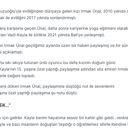
uzuoğlu’yla evliliğinden dünyaya gelen kızı Irmak Ünal, 2010 yılında 
le evliliğini 2017 yılında sonlandırmıştı.
mera karşısına geçen Ünal, daha sonra kariyerine yoga eğitmeni olara
ı Vadi-Kayla ile birlikte 2021 yılında Bali’ye yerleşmişti.
n Irmak Ünal geçtiğimiz aylarda üzen bir haberi paylaşmış ve bir sür
 açıklamıştı.
ta sıkı sıkıya tutunan ünlü oyuncu bu defa kızının doğum günü
ayla’nın 15. yaşına özel yaptığı paylaşımla adından söz ettiren Irmak
rle beğeni topladı.
elere döken Irmak Ünal, paylaşımına düştüğü not ile sevenlerini
aşına özel yaptığı paylaşıma şu notu düştü:
EK…”
k için gelirler. Kayla benim hayatıma sessiz bir kahin gibi geldi…renkle
yla ve bazı insanların doğuştan taşıdığı o öğretilemez sihirle.Kendine