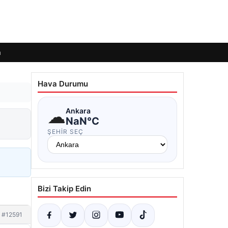
m
Hava Durumu
☁
Ankara
NaN°C
ŞEHIR SEÇ
Bizi Takip Edin
#12591