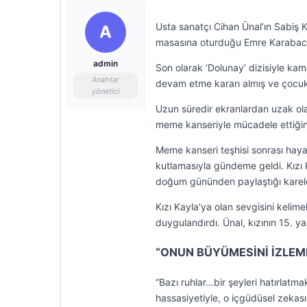
Usta sanatçı Cihan Ünal’ın Sabiş K
A
masasına oturduğu Emre Karabacak i
admin
Son olarak ‘Dolunay’ dizisiyle ka
Anahtar
devam etme kararı almış ve çocuklar
yönetici
Uzun süredir ekranlardan uzak ola
meme kanseriyle mücadele ettiğini
Meme kanseri teşhisi sonrası haya
kutlamasıyla gündeme geldi. Kızı K
doğum gününden paylaştığı karele
Kızı Kayla’ya olan sevgisini kelim
duygulandırdı. Ünal, kızının 15. y
“ONUN BÜYÜMESİNİ İZLEM
“Bazı ruhlar…bir şeyleri hatırlatma
hassasiyetiyle, o içgüdüsel zekası