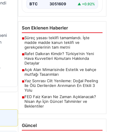
endi
BTC
3051609
▲ +0.92%
Son Eklenen Haberler
beni
Süreç yasası teklifi tamamlandı. İşte
■
m
madde madde kanun teklifi ve
gerekçelerinin tam metni
Rafet Dalkıran Kimdir? Türkiye’nin Yeni
■
Hava Kuvvetleri Komutanı Hakkında
Detaylar
,
Açık Alan Mimarisinde Estetik ve bahçe
■
mutfağı Tasarımları
Yaz Sonrası Cilt Yenileme: Doğal Peeling
■
Ile Ölü Derilerden Arınmanın En Etkili 3
Yolu
FED Faiz Kararı Ne Zaman Açıklanacak?
■
Nisan Ayı İçin Güncel Tahminler ve
Beklentiler
Güncel