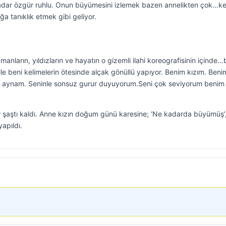
adar özgür ruhlu. Onun büyümesini izlemek bazen annelikten çok…k
ğa tanıklık etmek gibi geliyor.
ların, yıldızların ve hayatın o gizemli ilahi koreografisinin içinde…
le beni kelimelerin ötesinde alçak gönüllü yapıyor. Benim kızım. Beni
 aynam. Seninle sonsuz gurur duyuyorum.Seni çok seviyorum benim
ler şaştı kaldı. Anne kızın doğum günü karesine; ‘Ne kadarda büyümüş’
apıldı.