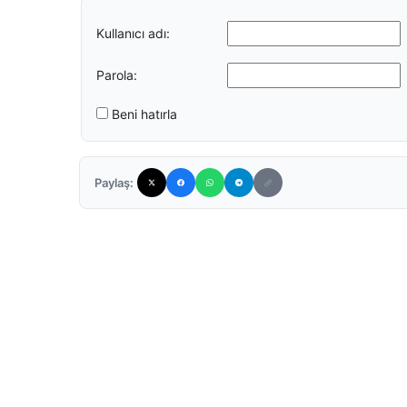
Kullanıcı adı:
Parola:
Beni hatırla
Paylaş: