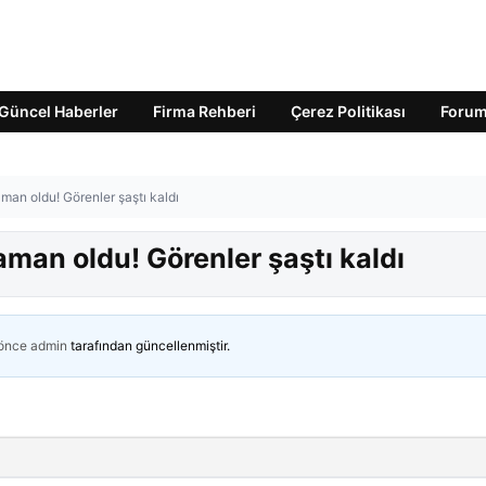
Güncel Haberler
Firma Rehberi
Çerez Politikası
Foru
man oldu! Görenler şaştı kaldı
aman oldu! Görenler şaştı kaldı
 önce
admin
tarafından güncellenmiştir.