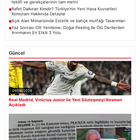
teklifi ve gerekçelerinin tam metni
Rafet Dalkıran Kimdir? Türkiye’nin Yeni Hava Kuvvetleri
■
Komutanı Hakkında Detaylar
Açık Alan Mimarisinde Estetik ve bahçe mutfağı Tasarımları
■
Yaz Sonrası Cilt Yenileme: Doğal Peeling Ile Ölü Derilerden
■
Arınmanın En Etkili 3 Yolu
Güncel
06/08/2026
Real Madrid, Vinicius Junior ile Yeni Sözleşmeyi Resmen
Açıkladı