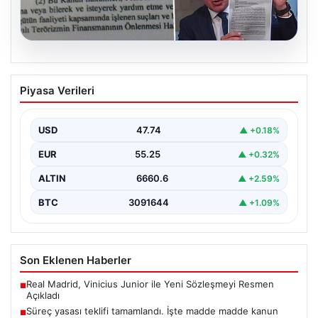
05.08.2026
Süreç yasası teklifi tamamlandı. İşte
Piyasa Verileri
madde madde kanun teklifi ve
gerekçelerinin tam metni
USD
47.74
▲ +0.18%
EUR
55.25
▲ +0.32%
ALTIN
6660.6
▲ +2.59%
BTC
3091644
▲ +1.09%
Son Eklenen Haberler
Real Madrid, Vinicius Junior ile Yeni Sözleşmeyi Resmen
■
Açıkladı
Süreç yasası teklifi tamamlandı. İşte madde madde kanun
■