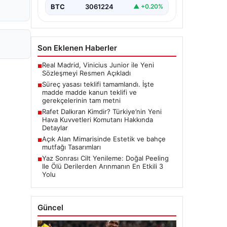
BTC
3061224
▲ +0.20%
Son Eklenen Haberler
Real Madrid, Vinicius Junior ile Yeni
■
Sözleşmeyi Resmen Açıkladı
Süreç yasası teklifi tamamlandı. İşte
■
madde madde kanun teklifi ve
gerekçelerinin tam metni
Rafet Dalkıran Kimdir? Türkiye’nin Yeni
■
Hava Kuvvetleri Komutanı Hakkında
Detaylar
Açık Alan Mimarisinde Estetik ve bahçe
■
mutfağı Tasarımları
Yaz Sonrası Cilt Yenileme: Doğal Peeling
■
Ile Ölü Derilerden Arınmanın En Etkili 3
Yolu
Güncel