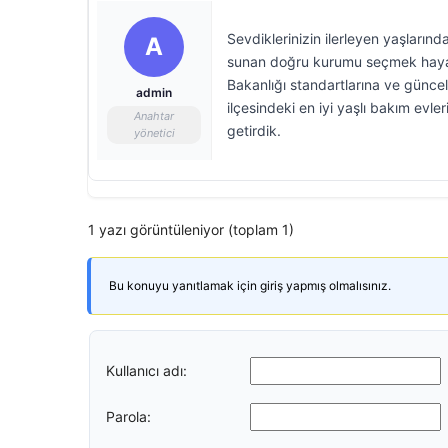
Sevdiklerinizin ilerleyen yaşlarınd
A
sunan doğru kurumu seçmek hayati 
Bakanlığı standartlarına ve güncel
admin
ilçesindeki en iyi yaşlı bakım evle
Anahtar
getirdik.
yönetici
1 yazı görüntüleniyor (toplam 1)
Bu konuyu yanıtlamak için giriş yapmış olmalısınız.
Kullanıcı adı:
Parola: