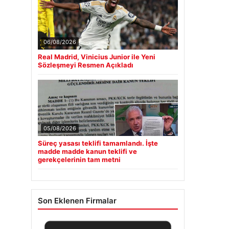
06/08/2026
Real Madrid, Vinicius Junior ile Yeni
Sözleşmeyi Resmen Açıkladı
05/08/2026
Süreç yasası teklifi tamamlandı. İşte
madde madde kanun teklifi ve
gerekçelerinin tam metni
Son Eklenen Firmalar