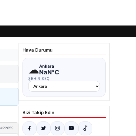
m
Hava Durumu
☁
Ankara
NaN°C
ŞEHIR SEÇ
Bizi Takip Edin
#22659