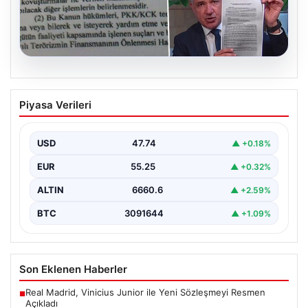
05.08.2026
Süreç yasası teklifi tamamlandı. İşte
Piyasa Verileri
madde madde kanun teklifi ve
gerekçelerinin tam metni
USD
47.74
▲ +0.18%
EUR
55.25
▲ +0.32%
ALTIN
6660.6
▲ +2.59%
BTC
3091644
▲ +1.09%
Son Eklenen Haberler
Real Madrid, Vinicius Junior ile Yeni Sözleşmeyi Resmen
■
Açıkladı