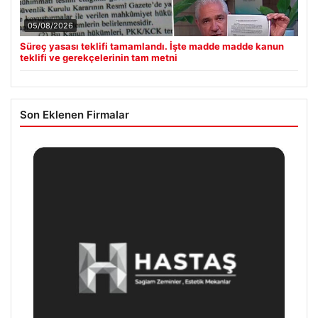
05/08/2026
Süreç yasası teklifi tamamlandı. İşte madde madde kanun
teklifi ve gerekçelerinin tam metni
Son Eklenen Firmalar