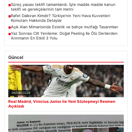
Süreç yasası teklifi tamamlandı. İşte madde madde kanun
■
teklifi ve gerekçelerinin tam metni
Rafet Dalkıran Kimdir? Türkiye’nin Yeni Hava Kuvvetleri
■
Komutanı Hakkında Detaylar
Açık Alan Mimarisinde Estetik ve bahçe mutfağı Tasarımları
■
Yaz Sonrası Cilt Yenileme: Doğal Peeling Ile Ölü Derilerden
■
Arınmanın En Etkili 3 Yolu
Güncel
06/08/2026
Real Madrid, Vinicius Junior ile Yeni Sözleşmeyi Resmen
Açıkladı