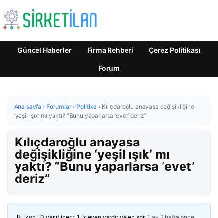
Güncel Haberler
Firma Rehberi
Çerez Politikası
Forum
Ana sayfa
›
Forumlar
›
Politika
›
Kılıçdaroğlu anayasa değişikliğine
‘yeşil ışık’ mı yaktı? “Bunu yaparlarsa ‘evet’ deriz”
Kılıçdaroğlu anayasa
değişikliğine ‘yeşil ışık’ mı
yaktı? “Bunu yaparlarsa ‘evet’
deriz”
Bu konu 0 yanıt içerir, 1 izleyen vardır ve en son
1 ay 2 hafta önce