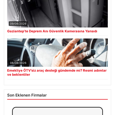
09/08/2026
Gaziantep’te Deprem Anı Güvenlik Kamerasına Yansıdı
08/08/2026
Emekliye ÖTV’siz araç desteği gündemde mi? Resmi adımlar
ve beklentiler
Son Eklenen Firmalar