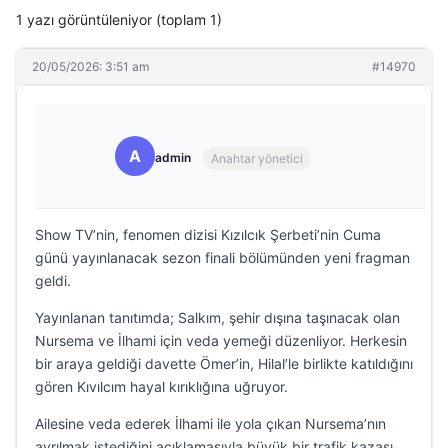
1 yazı görüntüleniyor (toplam 1)
20/05/2026: 3:51 am
#14970
A
admin
Anahtar yönetici
Show TV’nin, fenomen dizisi Kızılcık Şerbeti’nin Cuma
günü yayınlanacak sezon finali bölümünden yeni fragman
geldi.
Yayınlanan tanıtımda; Salkım, şehir dışına taşınacak olan
Nursema ve İlhami için veda yemeği düzenliyor. Herkesin
bir araya geldiği davette Ömer’in, Hilal’le birlikte katıldığını
gören Kıvılcım hayal kırıklığına uğruyor.
Ailesine veda ederek İlhami ile yola çıkan Nursema’nın
ayrılmak istediğini açıklamasıyla büyük bir trafik kazası