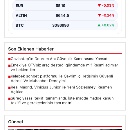
platformlarında, emeklilere yönelik ÖTV muafiyetli araç
EUR
55.19
▼ -0.03%
imkanlarının…
ALTIN
6644.5
▼ -0.24%
BTC
3086996
▲ +0.02%
Son Eklenen Haberler
Gaziantep’te Deprem Anı Güvenlik Kamerasına Yansıdı
■
Emekliye ÖTV’siz araç desteği gündemde mi? Resmi adımlar
■
ve beklentiler
Kelebek sohbet platformu İle Çevrim içi İletişimin Güvenli
■
Adresi Ve Muhabbet Deneyimi
Real Madrid, Vinicius Junior ile Yeni Sözleşmeyi Resmen
■
Açıkladı
Süreç yasası teklifi tamamlandı. İşte madde madde kanun
■
teklifi ve gerekçelerinin tam metni
Güncel