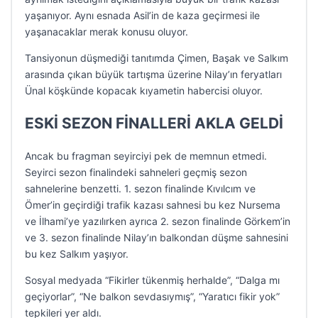
yaşanıyor. Aynı esnada Asil’in de kaza geçirmesi ile
yaşanacaklar merak konusu oluyor.
Tansiyonun düşmediği tanıtımda Çimen, Başak ve Salkım
arasında çıkan büyük tartışma üzerine Nilay’ın feryatları
Ünal köşkünde kopacak kıyametin habercisi oluyor.
ESKİ SEZON FİNALLERİ AKLA GELDİ
Ancak bu fragman seyirciyi pek de memnun etmedi.
Seyirci sezon finalindeki sahneleri geçmiş sezon
sahnelerine benzetti. 1. sezon finalinde Kıvılcım ve
Ömer’in geçirdiği trafik kazası sahnesi bu kez Nursema
ve İlhami’ye yazılırken ayrıca 2. sezon finalinde Görkem’in
ve 3. sezon finalinde Nilay’ın balkondan düşme sahnesini
bu kez Salkım yaşıyor.
Sosyal medyada “Fikirler tükenmiş herhalde”, “Dalga mı
geçiyorlar”, “Ne balkon sevdasıymış”, “Yaratıcı fikir yok”
tepkileri yer aldı.