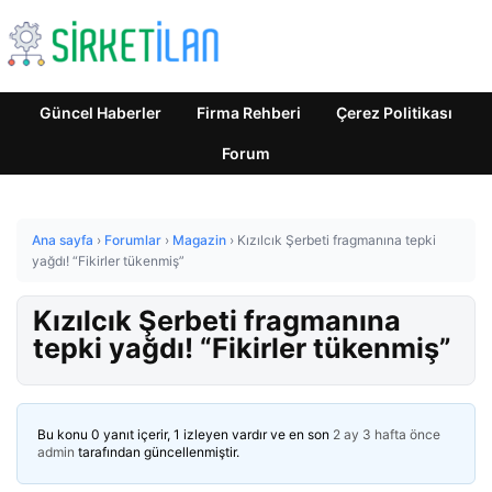
Güncel Haberler
Firma Rehberi
Çerez Politikası
Forum
Ana sayfa
›
Forumlar
›
Magazin
›
Kızılcık Şerbeti fragmanına tepki
yağdı! “Fikirler tükenmiş”
Kızılcık Şerbeti fragmanına
tepki yağdı! “Fikirler tükenmiş”
Bu konu 0 yanıt içerir, 1 izleyen vardır ve en son
2 ay 3 hafta önce
admin
tarafından güncellenmiştir.