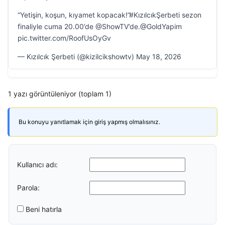
“Yetişin, koşun, kıyamet kopacak!”#KızılcıkŞerbeti sezon
finaliyle cuma 20.00’de @ShowTV’de.@GoldYapim
pic.twitter.com/RoofUsOyGv
— Kızılcık Şerbeti (@kizilcikshowtv) May 18, 2026
1 yazı görüntüleniyor (toplam 1)
Bu konuyu yanıtlamak için giriş yapmış olmalısınız.
Kullanıcı adı:
Parola:
Beni hatırla