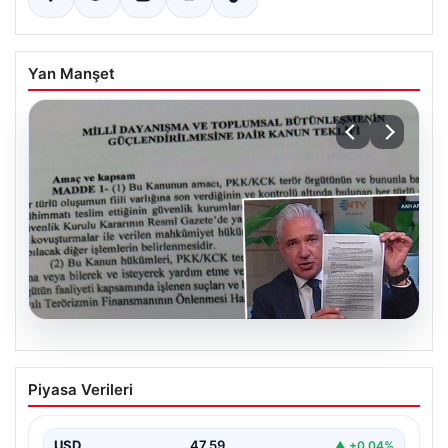
Yan Manşet
05.08.2026
Süreç yasası teklifi tamamlandı. İşte
Piyasa Verileri
madde madde kanun teklifi ve
gerekçelerinin tam metni
USD
47.59
▲ +0.04%