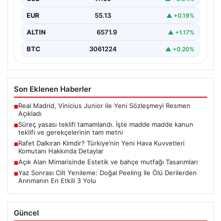
EUR
55.13
▲ +0.19%
ALTIN
6571.9
▲ +1.17%
BTC
3061224
▲ +0.20%
Son Eklenen Haberler
Real Madrid, Vinicius Junior ile Yeni Sözleşmeyi Resmen
■
Açıkladı
Süreç yasası teklifi tamamlandı. İşte madde madde kanun
■
teklifi ve gerekçelerinin tam metni
Rafet Dalkıran Kimdir? Türkiye’nin Yeni Hava Kuvvetleri
■
Komutanı Hakkında Detaylar
Açık Alan Mimarisinde Estetik ve bahçe mutfağı Tasarımları
■
Yaz Sonrası Cilt Yenileme: Doğal Peeling Ile Ölü Derilerden
■
Arınmanın En Etkili 3 Yolu
Güncel