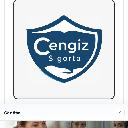
Cengiz Sigorta
×
Göz Atın
23/06/2026