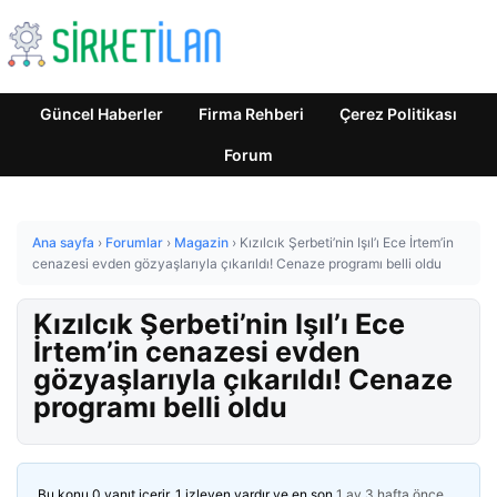
Güncel Haberler
Firma Rehberi
Çerez Politikası
Forum
Ana sayfa
›
Forumlar
›
Magazin
›
Kızılcık Şerbeti’nin Işıl’ı Ece İrtem’in
cenazesi evden gözyaşlarıyla çıkarıldı! Cenaze programı belli oldu
Kızılcık Şerbeti’nin Işıl’ı Ece
İrtem’in cenazesi evden
gözyaşlarıyla çıkarıldı! Cenaze
programı belli oldu
Bu konu 0 yanıt içerir, 1 izleyen vardır ve en son
1 ay 3 hafta önce