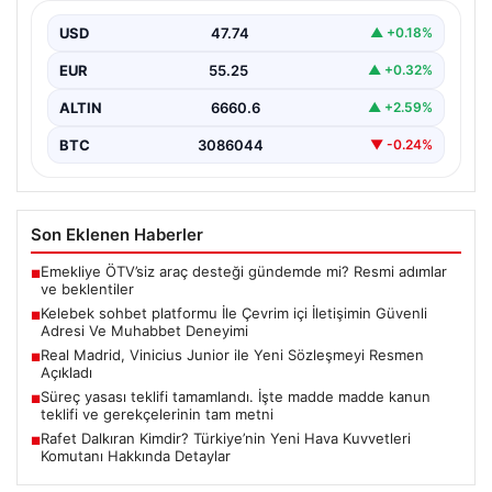
Deneyimi
USD
47.74
▲ +0.18%
Sanal dünyasında insanların güvenli bir şekilde iletişim
oluşturması ciddi bir hassasiyet barındırmaktadır.
EUR
55.25
▲ +0.32%
Güncel olarak…
ALTIN
6660.6
▲ +2.59%
BTC
3086044
▼ -0.24%
Son Eklenen Haberler
Emekliye ÖTV’siz araç desteği gündemde mi? Resmi adımlar
■
ve beklentiler
Kelebek sohbet platformu İle Çevrim içi İletişimin Güvenli
■
Adresi Ve Muhabbet Deneyimi
Real Madrid, Vinicius Junior ile Yeni Sözleşmeyi Resmen
■
Açıkladı
Süreç yasası teklifi tamamlandı. İşte madde madde kanun
■
teklifi ve gerekçelerinin tam metni
Rafet Dalkıran Kimdir? Türkiye’nin Yeni Hava Kuvvetleri
■
Komutanı Hakkında Detaylar