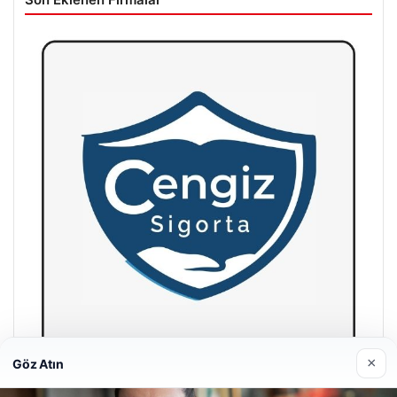
×
Göz Atın
Hastaş Beton