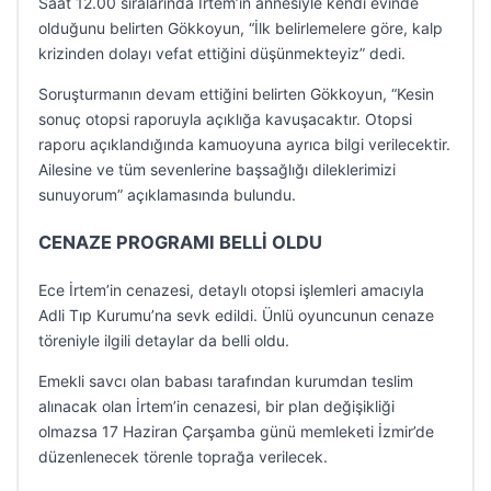
Saat 12.00 sıralarında İrtem’in annesiyle kendi evinde
olduğunu belirten Gökkoyun, “İlk belirlemelere göre, kalp
krizinden dolayı vefat ettiğini düşünmekteyiz” dedi.
Soruşturmanın devam ettiğini belirten Gökkoyun, “Kesin
sonuç otopsi raporuyla açıklığa kavuşacaktır. Otopsi
raporu açıklandığında kamuoyuna ayrıca bilgi verilecektir.
Ailesine ve tüm sevenlerine başsağlığı dileklerimizi
sunuyorum” açıklamasında bulundu.
CENAZE PROGRAMI BELLİ OLDU
Ece İrtem’in cenazesi, detaylı otopsi işlemleri amacıyla
Adli Tıp Kurumu’na sevk edildi. Ünlü oyuncunun cenaze
töreniyle ilgili detaylar da belli oldu.
Emekli savcı olan babası tarafından kurumdan teslim
alınacak olan İrtem’in cenazesi, bir plan değişikliği
olmazsa 17 Haziran Çarşamba günü memleketi İzmir’de
düzenlenecek törenle toprağa verilecek.