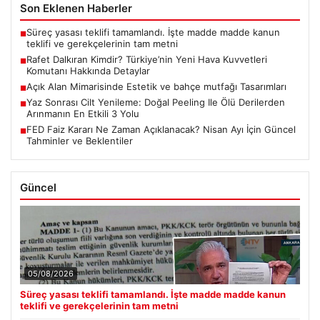
Son Eklenen Haberler
Süreç yasası teklifi tamamlandı. İşte madde madde kanun
■
teklifi ve gerekçelerinin tam metni
Rafet Dalkıran Kimdir? Türkiye’nin Yeni Hava Kuvvetleri
■
Komutanı Hakkında Detaylar
Açık Alan Mimarisinde Estetik ve bahçe mutfağı Tasarımları
■
Yaz Sonrası Cilt Yenileme: Doğal Peeling Ile Ölü Derilerden
■
Arınmanın En Etkili 3 Yolu
FED Faiz Kararı Ne Zaman Açıklanacak? Nisan Ayı İçin Güncel
■
Tahminler ve Beklentiler
Güncel
05/08/2026
Süreç yasası teklifi tamamlandı. İşte madde madde kanun
teklifi ve gerekçelerinin tam metni