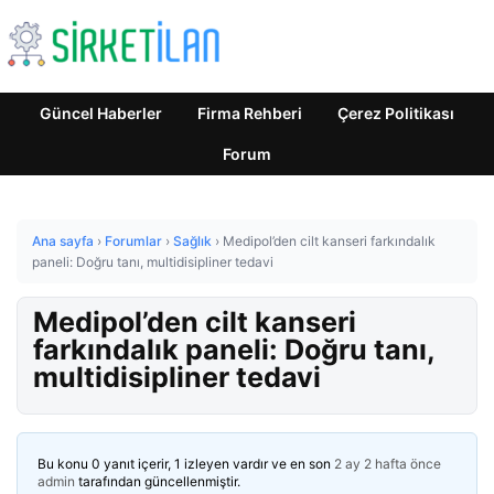
Güncel Haberler
Firma Rehberi
Çerez Politikası
Forum
Ana sayfa
›
Forumlar
›
Sağlık
›
Medipol’den cilt kanseri farkındalık
paneli: Doğru tanı, multidisipliner tedavi
Medipol’den cilt kanseri
farkındalık paneli: Doğru tanı,
multidisipliner tedavi
Bu konu 0 yanıt içerir, 1 izleyen vardır ve en son
2 ay 2 hafta önce
admin
tarafından güncellenmiştir.