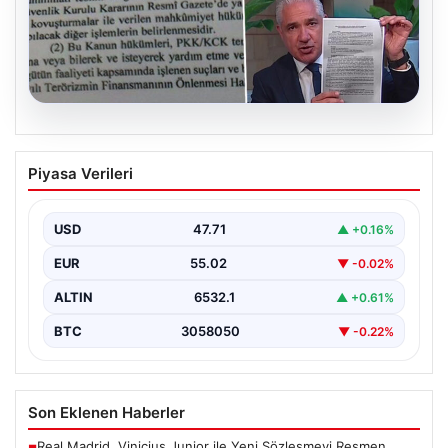
05.08.2026
Süreç yasası teklifi tamamlandı. İşte
Piyasa Verileri
madde madde kanun teklifi ve
gerekçelerinin tam metni
USD
47.71
▲ +0.16%
EUR
55.02
▼ -0.02%
ALTIN
6532.1
▲ +0.61%
BTC
3058050
▼ -0.22%
Son Eklenen Haberler
Real Madrid, Vinicius Junior ile Yeni Sözleşmeyi Resmen