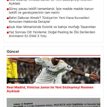
■
Açıkladı
Süreç yasası teklifi tamamlandı. İşte madde madde kanun
■
teklifi ve gerekçelerinin tam metni
Rafet Dalkıran Kimdir? Türkiye’nin Yeni Hava Kuvvetleri
■
Komutanı Hakkında Detaylar
Açık Alan Mimarisinde Estetik ve bahçe mutfağı Tasarımları
■
Yaz Sonrası Cilt Yenileme: Doğal Peeling Ile Ölü Derilerden
■
Arınmanın En Etkili 3 Yolu
Güncel
06/08/2026
Real Madrid, Vinicius Junior ile Yeni Sözleşmeyi Resmen
Açıkladı