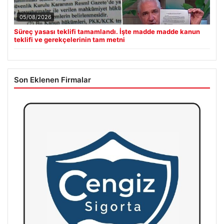
05/08/2026
Süreç yasası teklifi tamamlandı. İşte madde madde kanun
teklifi ve gerekçelerinin tam metni
Son Eklenen Firmalar