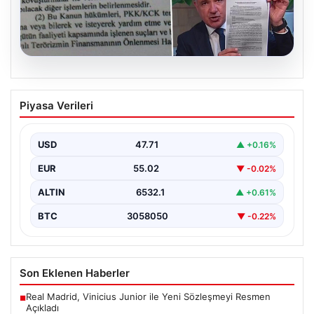
05.08.2026
Süreç yasası teklifi tamamlandı. İşte
Piyasa Verileri
madde madde kanun teklifi ve
gerekçelerinin tam metni
USD
47.71
▲ +0.16%
EUR
55.02
▼ -0.02%
ALTIN
6532.1
▲ +0.61%
BTC
3058050
▼ -0.22%
Son Eklenen Haberler
Real Madrid, Vinicius Junior ile Yeni Sözleşmeyi Resmen
■
Açıkladı