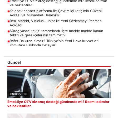
Emekliye ÖTV’siz araç desteği gündemde mi? Resmi adımlar
■
ve beklentiler
Kelebek sohbet platformu İle Çevrim içi İletişimin Güvenli
■
Adresi Ve Muhabbet Deneyimi
Real Madrid, Vinicius Junior ile Yeni Sözleşmeyi Resmen
■
Açıkladı
Süreç yasası teklifi tamamlandı. İşte madde madde kanun
■
teklifi ve gerekçelerinin tam metni
Rafet Dalkıran Kimdir? Türkiye’nin Yeni Hava Kuvvetleri
■
Komutanı Hakkında Detaylar
Güncel
08/08/2026
Emekliye ÖTV’siz araç desteği gündemde mi? Resmi adımlar
ve beklentiler