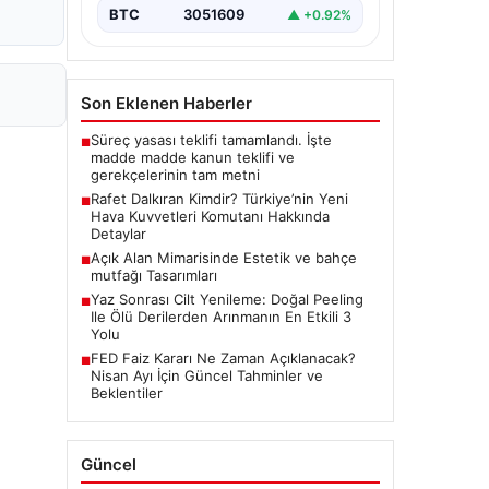
BTC
3051609
▲ +0.92%
Son Eklenen Haberler
Süreç yasası teklifi tamamlandı. İşte
■
madde madde kanun teklifi ve
gerekçelerinin tam metni
Rafet Dalkıran Kimdir? Türkiye’nin Yeni
■
Hava Kuvvetleri Komutanı Hakkında
Detaylar
Açık Alan Mimarisinde Estetik ve bahçe
■
mutfağı Tasarımları
Yaz Sonrası Cilt Yenileme: Doğal Peeling
■
Ile Ölü Derilerden Arınmanın En Etkili 3
Yolu
FED Faiz Kararı Ne Zaman Açıklanacak?
■
Nisan Ayı İçin Güncel Tahminler ve
Beklentiler
Güncel