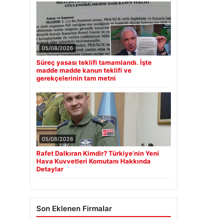
05/08/2026
Süreç yasası teklifi tamamlandı. İşte
madde madde kanun teklifi ve
gerekçelerinin tam metni
05/08/2026
Rafet Dalkıran Kimdir? Türkiye’nin Yeni
Hava Kuvvetleri Komutanı Hakkında
Detaylar
Son Eklenen Firmalar