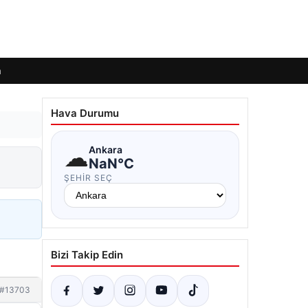
m
Hava Durumu
☁
Ankara
NaN°C
ŞEHIR SEÇ
Bizi Takip Edin
#13703