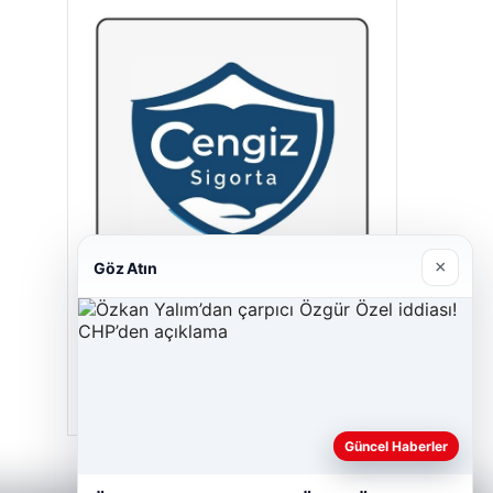
×
Göz Atın
Cengiz Sigorta
23/06/2026
Güncel Haberler