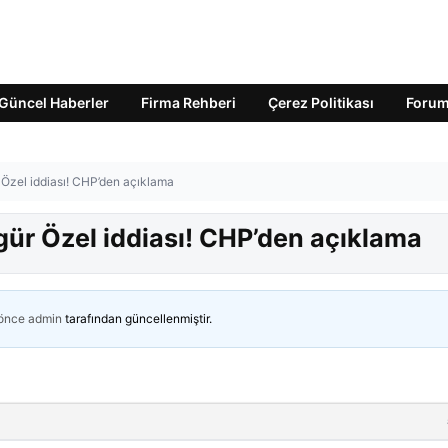
Güncel Haberler
Firma Rehberi
Çerez Politikası
Foru
 Özel iddiası! CHP’den açıklama
gür Özel iddiası! CHP’den açıklama
 önce
admin
tarafından güncellenmiştir.