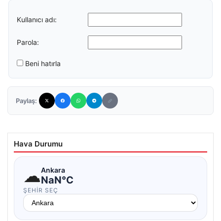
Kullanıcı adı:
Parola:
Beni hatırla
Paylaş:
Hava Durumu
☁
Ankara
NaN°C
ŞEHIR SEÇ