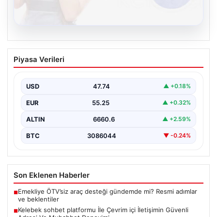
08.08.2026
Kelebek sohbet platformu İle Çevrim içi
Piyasa Verileri
İletişimin Güvenli Adresi Ve Muhabbet
Deneyimi
USD
47.74
▲ +0.18%
Sanal dünyasında insanların güvenli bir şekilde iletişim
oluşturması ciddi bir hassasiyet barındırmaktadır.
EUR
55.25
▲ +0.32%
Güncel olarak…
ALTIN
6660.6
▲ +2.59%
BTC
3086044
▼ -0.24%
Son Eklenen Haberler
Emekliye ÖTV’siz araç desteği gündemde mi? Resmi adımlar
■
ve beklentiler
Kelebek sohbet platformu İle Çevrim içi İletişimin Güvenli
■