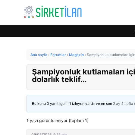
Ana sayfa
›
Forumlar
›
Magazin
›
Şampiyonluk kutlamaları için D
Şampiyonluk kutlamaları için
dolarlık teklif…
Bu konu 0 yanıt içerir, 1 izleyen vardır ve en son
2 ay 4 hafta
1 yazı görüntüleniyor (toplam 1)
09/05/2026: 9:25 pm