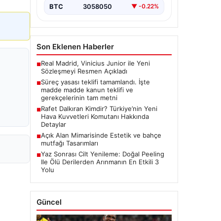
BTC
3058050
▼ -0.22%
Son Eklenen Haberler
Real Madrid, Vinicius Junior ile Yeni
■
Sözleşmeyi Resmen Açıkladı
Süreç yasası teklifi tamamlandı. İşte
■
madde madde kanun teklifi ve
gerekçelerinin tam metni
Rafet Dalkıran Kimdir? Türkiye’nin Yeni
■
Hava Kuvvetleri Komutanı Hakkında
Detaylar
Açık Alan Mimarisinde Estetik ve bahçe
■
mutfağı Tasarımları
Yaz Sonrası Cilt Yenileme: Doğal Peeling
■
Ile Ölü Derilerden Arınmanın En Etkili 3
Yolu
Güncel