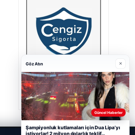
×
Göz Atın
Cengiz Sigorta
23/06/2026
Güncel Haberler
Şampiyonluk kutlamaları için Dua Lipa’yı
istiyorlar! 2 milyon dolarlık teklif…