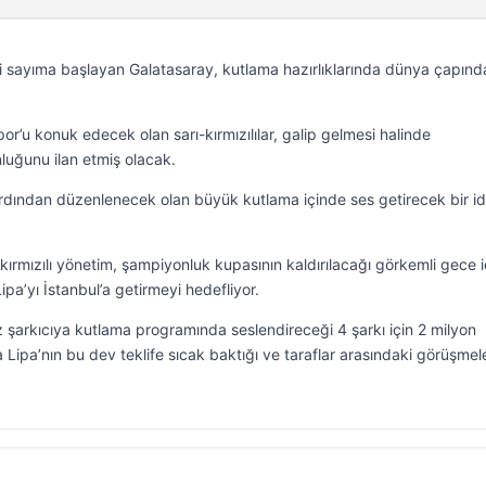
i sayıma başlayan Galatasaray, kutlama hazırlıklarında dünya çapında
’u konuk edecek olan sarı-kırmızılılar, galip gelmesi halinde
luğunu ilan etmiş olacak.
dından düzenlenecek olan büyük kutlama içinde ses getirecek bir id
kırmızılı yönetim, şampiyonluk kupasının kaldırılacağı görkemli gece i
pa’yı İstanbul’a getirmeyi hedefliyor.
ız şarkıcıya kutlama programında seslendireceği 4 şarkı için 2 milyon
a Lipa’nın bu dev teklife sıcak baktığı ve taraflar arasındaki görüşmel