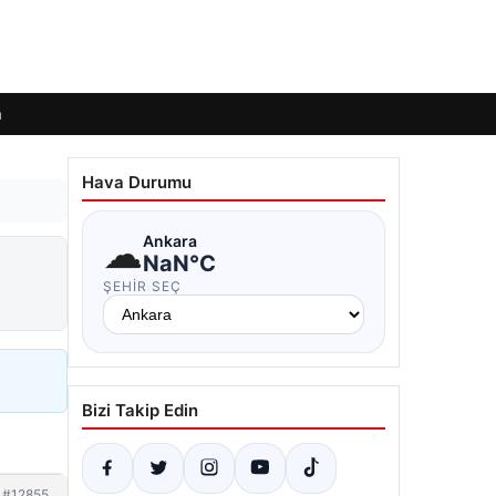
m
Hava Durumu
☁
Ankara
NaN°C
ŞEHIR SEÇ
Bizi Takip Edin
#12855