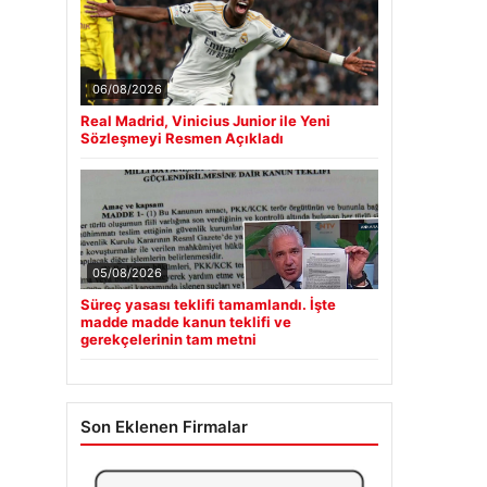
06/08/2026
Real Madrid, Vinicius Junior ile Yeni
Sözleşmeyi Resmen Açıkladı
05/08/2026
Süreç yasası teklifi tamamlandı. İşte
madde madde kanun teklifi ve
gerekçelerinin tam metni
Son Eklenen Firmalar