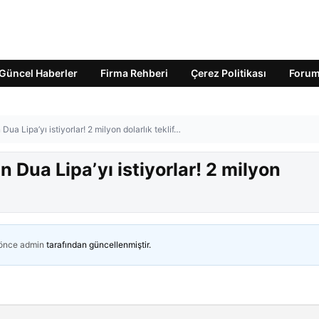
Güncel Haberler
Firma Rehberi
Çerez Politikası
Foru
ua Lipa’yı istiyorlar! 2 milyon dolarlık teklif…
 Dua Lipa’yı istiyorlar! 2 milyon
 önce
admin
tarafından güncellenmiştir.