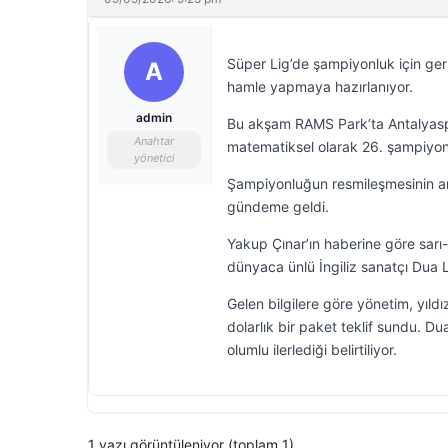
Süper Lig’de şampiyonluk için ger
A
hamle yapmaya hazırlanıyor.
admin
Bu akşam RAMS Park’ta Antalyaspor
Anahtar
matematiksel olarak 26. şampiyon
yönetici
Şampiyonluğun resmileşmesinin ar
gündeme geldi.
Yakup Çınar’ın haberine göre sarı-
dünyaca ünlü İngiliz sanatçı Dua Li
Gelen bilgilere göre yönetim, yıld
dolarlık bir paket teklif sundu. Du
olumlu ilerlediği belirtiliyor.
1 yazı görüntüleniyor (toplam 1)